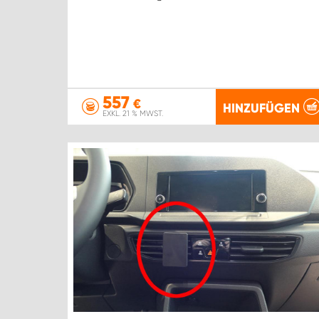
557
€
HINZUFÜGEN
EXKL. 21 % MWST.