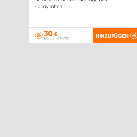
Handyhalters.
30
€
HINZUFÜGEN
EXKL. 21 % MWST.