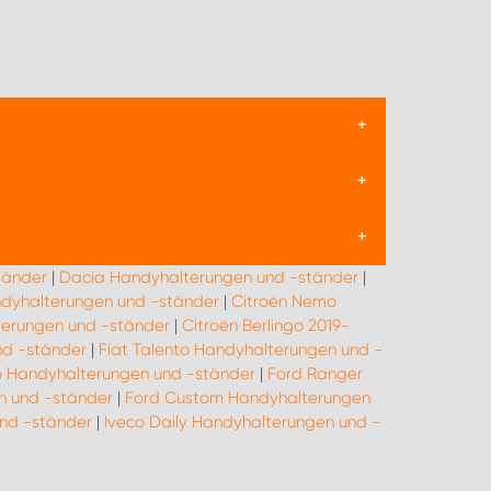
. Magnetische und Saugnapfhalterungen sind bei
n und die Möglichkeit, Ihr Handy sicher zu
ne gängige Position ist in der Mitte des
stigt ist und dass alle Verkehrs- und
tänder
|
Dacia Handyhalterungen und -ständer
|
höhen. Sie ermöglicht es dem Fahrer, das Handy
andyhalterungen und -ständer
|
Citroën Nemo
 ist, dass die Halterung korrekt angebracht wird
terungen und -ständer
|
Citroën Berlingo 2019-
nd -ständer
|
Fiat Talento Handyhalterungen und -
o Handyhalterungen und -ständer
|
Ford Ranger
n und -ständer
|
Ford Custom Handyhalterungen
und -ständer
|
Iveco Daily Handyhalterungen und -