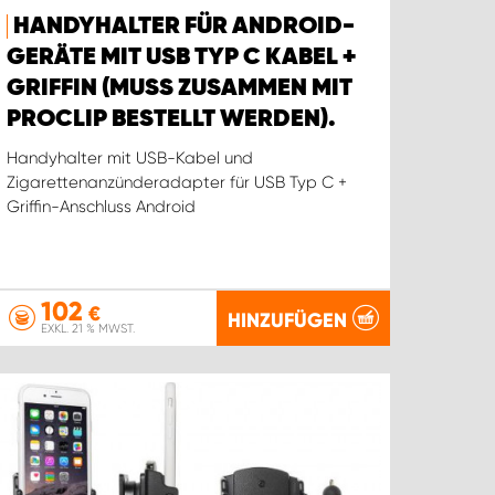
HANDYHALTER FÜR ANDROID-
GERÄTE MIT USB TYP C KABEL +
GRIFFIN (MUSS ZUSAMMEN MIT
PROCLIP BESTELLT WERDEN).
Handyhalter mit USB-Kabel und
Zigarettenanzünderadapter für USB Typ C +
Griffin-Anschluss Android
102
€
HINZUFÜGEN
EXKL. 21 % MWST.