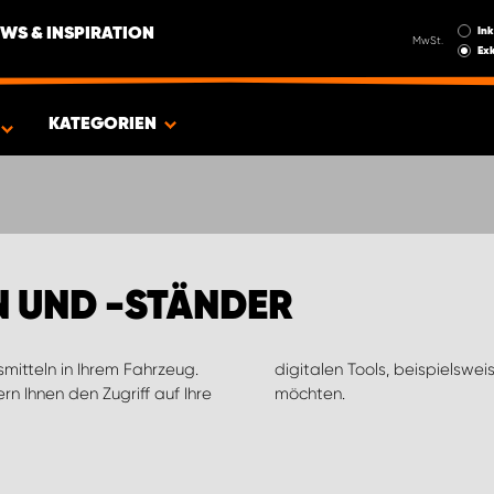
Ink
WS & INSPIRATION
MwSt.
Exk
EUG
KATEGORIEN
 UND -STÄNDER
fsmitteln in Ihrem Fahrzeug.
Ihrem Smartphone verwenden
rn Ihnen den Zugriff auf Ihre
möchten.