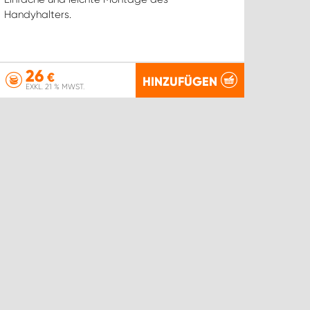
Handyhalters.
26
€
HINZUFÜGEN
EXKL. 21 % MWST.