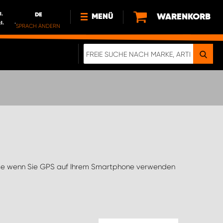
l.
DE
WARENKORB
MENÜ
l.
SPRACH ÄNDERN
DE
FR
NL
NEWS
ÜBER UNS
NACHHALTIGKEIT