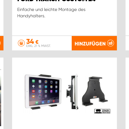
Einfache und leichte Montage des
Handyhalters.
34
€
HINZUFÜGEN
EXKL. 21 % MWST.