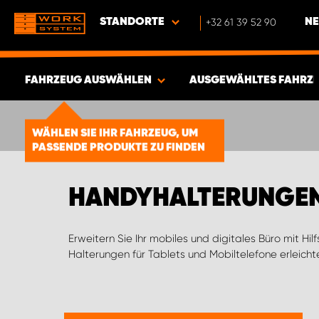
STANDORTE
+32 61 39 52 90
NE
FAHRZEUG AUSWÄHLEN
AUSGEWÄHLTES FAHRZ
ERGEBNISSE ANZEIGEN -
1856
WÄHLEN SIE IHR FAHRZEUG, UM
ARTIKEL
PASSENDE PRODUKTE ZU FINDEN
HANDYHALTERUNGEN
Erweitern Sie Ihr mobiles und digitales Büro mit Hil
digitalen Tools, beispielsweise wenn Sie GPS auf 
Halterungen für Tablets und Mobiltelefone erleichte