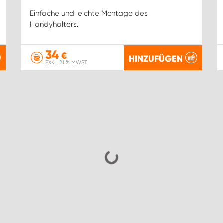
Einfache und leichte Montage des
Handyhalters.
34
€
HINZUFÜGEN
EXKL. 21 % MWST.