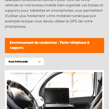
WORK SYSTEM BRUXELLES
véhicule un vrai bureau mobile bien organisé. Les bases et
supports pour tablettes et smartphones vous permettent
WORK SYSTEM LIMBURG-KEMPEN
d'utiliser plus facilement votre matériel numérique par
exemple lorsque vous devez utiliser le GPS de votre
smartphone.
WORK SYSTEM NAMUR
WORK SYSTEM WEST BY PRO-VAN
Environnement du conducteur
/
Porte-téléphone &
supports
PLUS POPULAIRE