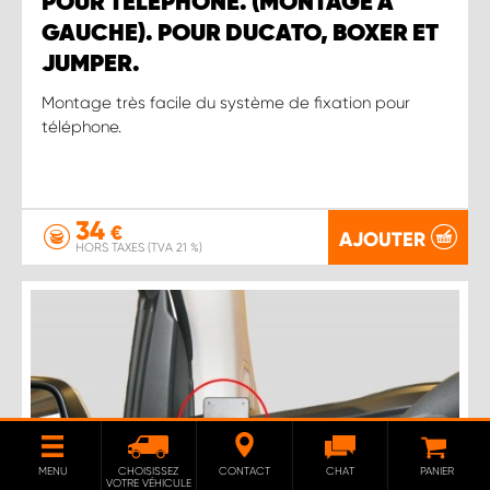
POUR TÉLÉPHONE. (MONTAGE À
GAUCHE). POUR DUCATO, BOXER ET
JUMPER.
Montage très facile du système de fixation pour
téléphone.
34
€
AJOUTER
HORS TAXES (TVA 21 %)
MENU
CHOISISSEZ
CONTACT
CHAT
PANIER
VOTRE VÉHICULE