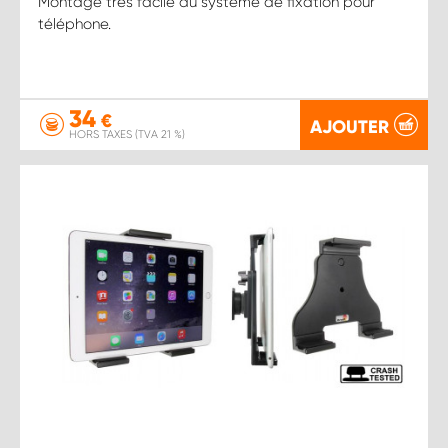
Montage très facile du système de fixation pour
téléphone.
34
€
AJOUTER
HORS TAXES (TVA 21 %)