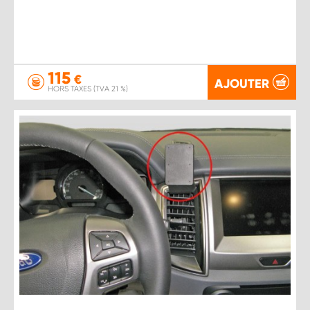
115
€
AJOUTER
HORS TAXES (TVA 21 %)