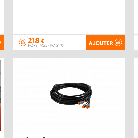
218
€
AJOUTER
HORS TAXES (TVA 21 %)