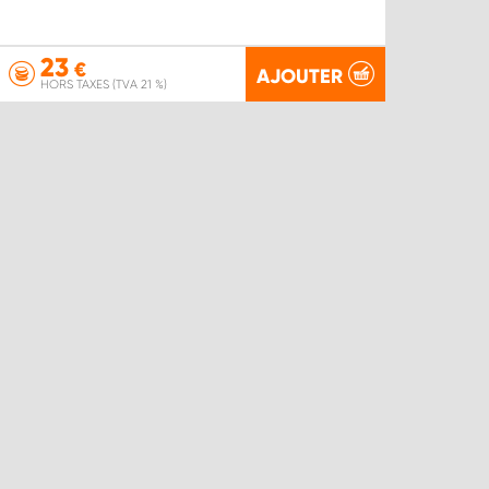
23
€
AJOUTER
HORS TAXES (TVA 21 %)