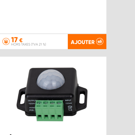
17
€
AJOUTER
HORS TAXES (TVA 21 %)