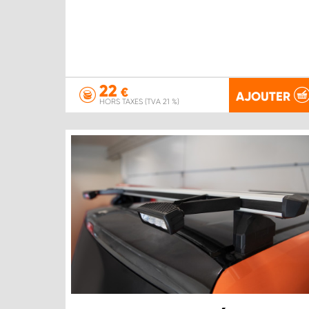
22
€
AJOUTER
HORS TAXES (TVA 21 %)