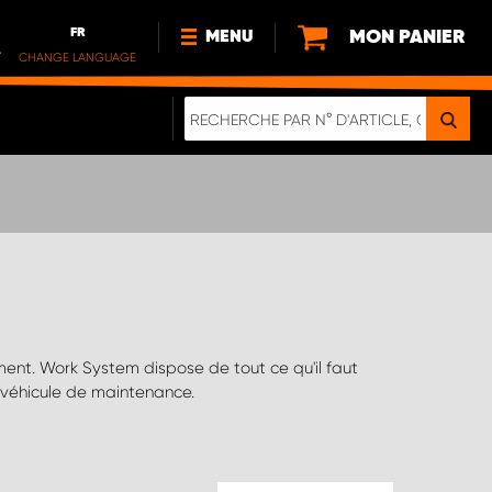
FR
MON PANIER
MENU
.
CHANGE LANGUAGE
DE
FR
NL
NOUVEAUTÉS
À PROPOS DE NOUS
DURABILITÉ
NOTRE BROCHURE NUMÉRIQUE
e véhicule de maintenance.