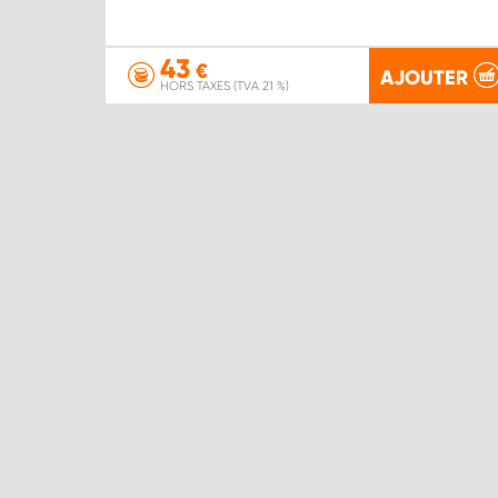
43
€
AJOUTER
HORS TAXES (TVA 21 %)