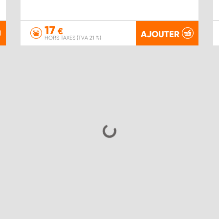
17
€
AJOUTER
HORS TAXES (TVA 21 %)