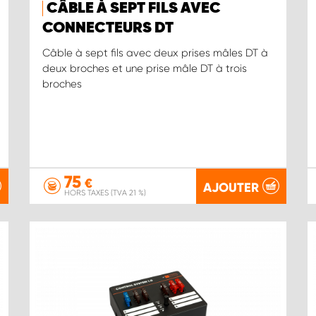
CÂBLE À SEPT FILS AVEC
CONNECTEURS DT
Câble à sept fils avec deux prises mâles DT à
deux broches et une prise mâle DT à trois
broches
75
€
AJOUTER
HORS TAXES (TVA 21 %)