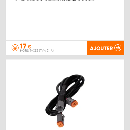
17
€
AJOUTER
HORS TAXES (TVA 21 %)