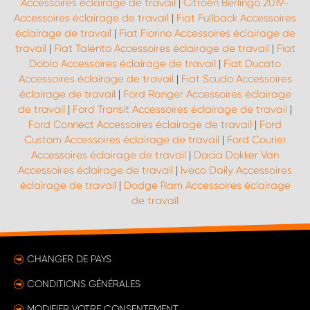
Accessoires éclairage de travail
|
Citroën Berlingo 2019-
Accessoires éclairage de travail
|
Fiat Fullback Accessoires
éclairage de travail
|
Fiat Fiorino Accessoires éclairage de
travail
|
Fiat Talento Accessoires éclairage de travail
|
Fiat
Doblo Accessoires éclairage de travail
|
Fiat Ducato
Accessoires éclairage de travail
|
Fiat Scudo Accessoires
éclairage de travail
|
Ford Ranger Accessoires éclairage
de travail
|
Ford Transit Accessoires éclairage de travail
|
Ford Connect Accessoires éclairage de travail
|
Ford
Custom Accessoires éclairage de travail
|
Ford Courier
Accessoires éclairage de travail
|
Dacia Dokker Van
Accessoires éclairage de travail
|
Iveco Daily Accessoires
éclairage de travail
|
Dodge Ram Accessoires éclairage
de travail
CHANGER DE PAYS
CONDITIONS GÉNÉRALES
MODIFIER VOTRE CONSENTEMENT