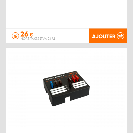
26
€
AJOUTER
HORS TAXES (TVA 21 %)