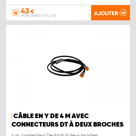
43
€
AJOUTER
HORS TAXES (TVA 21 %)
CÂBLE EN Y DE 4 M AVEC
CONNECTEURS DT À DEUX BROCHES
4 m, connecteur Deutsch à deux broches.