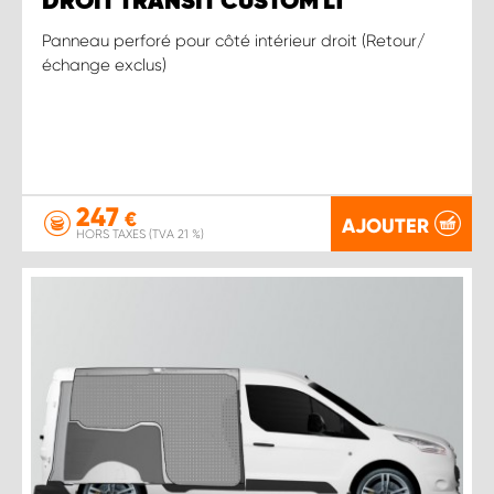
DROIT TRANSIT CUSTOM L1
Panneau perforé pour côté intérieur droit (Retour/
échange exclus)
247
€
AJOUTER
HORS TAXES (TVA 21 %)