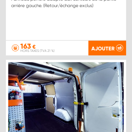
arrière gauche. (Retour/échange exclus)
163
€
AJOUTER
HORS TAXES (TVA 21 %)