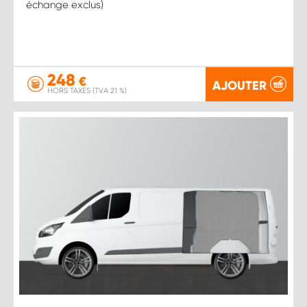
échange exclus)
248
€
AJOUTER
HORS TAXES (TVA 21 %)