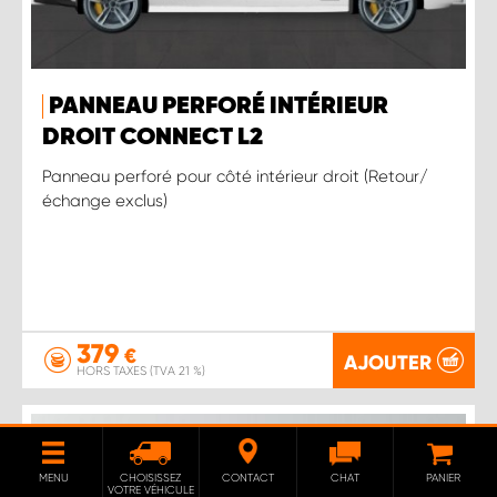
PANNEAU PERFORÉ INTÉRIEUR
DROIT CONNECT L2
Panneau perforé pour côté intérieur droit (Retour/
échange exclus)
379
€
AJOUTER
HORS TAXES (TVA 21 %)
MENU
CHOISISSEZ
CONTACT
CHAT
PANIER
VOTRE VÉHICULE