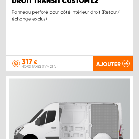
DROIT TRANSIT CUSTOM L2
Panneau perforé pour côté intérieur droit (Retour/
échange exclus)
317
€
AJOUTER
HORS TAXES (TVA 21 %)