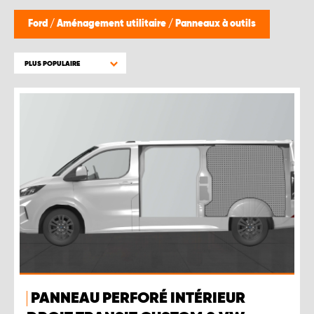
WORK SYSTEM BRUXELLES
Ford
/
Aménagement utilitaire
/
Panneaux à outils
WORK SYSTEM LIMBURG-KEMPEN
PLUS POPULAIRE
WORK SYSTEM NAMUR
WORK SYSTEM WEST BY PRO-VAN
PANNEAU PERFORÉ INTÉRIEUR