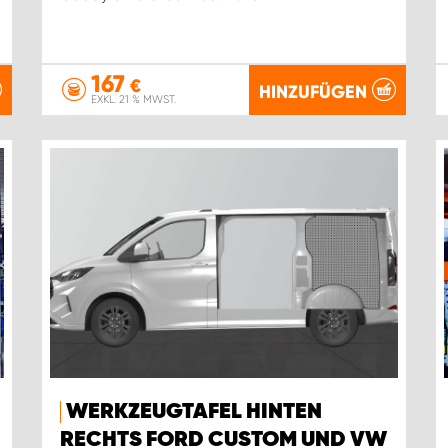
167
€
HINZUFÜGEN
EXKL. 21 % MWST.
WERKZEUGTAFEL HINTEN
RECHTS FORD CUSTOM UND VW