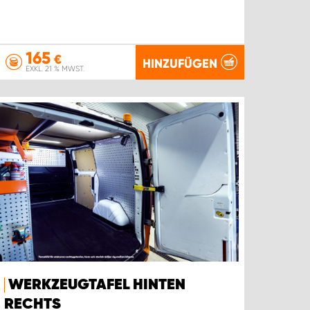
165
€
HINZUFÜGEN
EXKL. 21 % MWST.
WERKZEUGTAFEL HINTEN
RECHTS