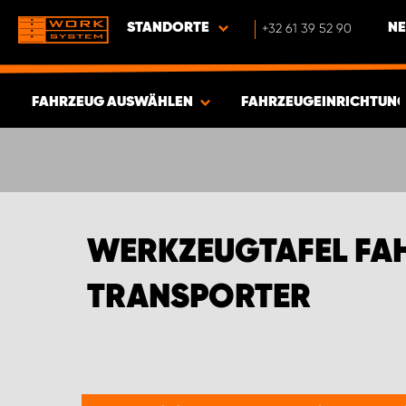
STANDORTE
+32 61 39 52 90
NE
FAHRZEUG AUSWÄHLEN
FAHRZEUGEINRICHTUNG
ERGEBNISSE ANZEIGEN -
730
ARTIKEL
WERKZEUGTAFEL FAH
TRANSPORTER