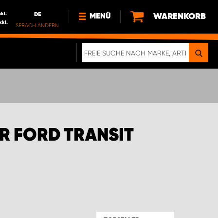
nkl.
DE
WARENKORB
MENÜ
xkl.
SPRACH ÄNDERN
DE
FR
NL
NEWS
ÜBER UNS
NACHHALTIGKEIT
R FORD TRANSIT