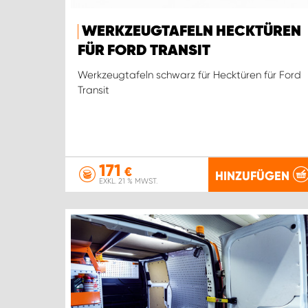
WERKZEUGTAFELN HECKTÜREN
FÜR FORD TRANSIT
Werkzeugtafeln schwarz für Hecktüren für Ford
Transit
171
€
HINZUFÜGEN
EXKL. 21 % MWST.