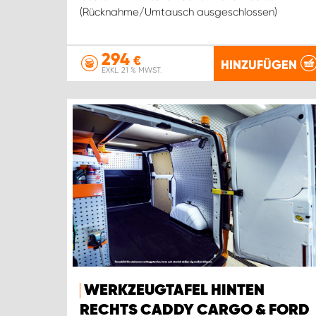
(Rücknahme/Umtausch ausgeschlossen)
294
€
HINZUFÜGEN
EXKL. 21 % MWST.
WERKZEUGTAFEL HINTEN
RECHTS CADDY CARGO & FORD