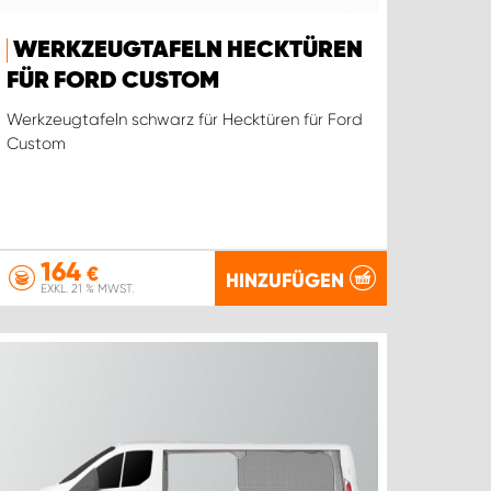
WERKZEUGTAFELN HECKTÜREN
FÜR FORD CUSTOM
Werkzeugtafeln schwarz für Hecktüren für Ford
Custom
164
€
HINZUFÜGEN
EXKL. 21 % MWST.