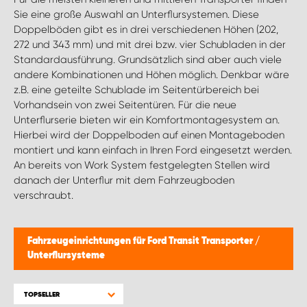
WORK SYSTEM BRÜSSEL
Sie eine große Auswahl an Unterflursystemen. Diese
Doppelböden gibt es in drei verschiedenen Höhen (202,
WORK SYSTEM LIMBURG-KEMPEN
272 und 343 mm) und mit drei bzw. vier Schubladen in der
Standardausführung. Grundsätzlich sind aber auch viele
andere Kombinationen und Höhen möglich. Denkbar wäre
WORK SYSTEM NAMEN
z.B. eine geteilte Schublade im Seitentürbereich bei
Vorhandsein von zwei Seitentüren. Für die neue
WORK SYSTEM WORK SYSTEM BRÜGGE
Unterflurserie bieten wir ein Komfortmontagesystem an.
Hierbei wird der Doppelboden auf einen Montageboden
montiert und kann einfach in Ihren Ford eingesetzt werden.
An bereits von Work System festgelegten Stellen wird
danach der Unterflur mit dem Fahrzeugboden
verschraubt.
Fahrzeugeinrichtungen für Ford Transit Transporter
/
Unterflursysteme
TOPSELLER