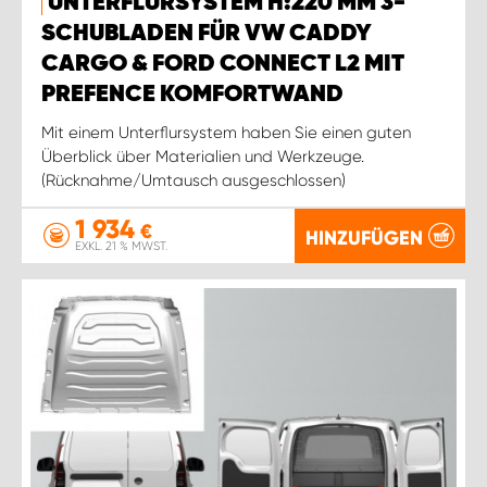
UNTERFLURSYSTEM H:220 MM 3-
SCHUBLADEN FÜR VW CADDY
CARGO & FORD CONNECT L2 MIT
PREFENCE KOMFORTWAND
Mit einem Unterflursystem haben Sie einen guten
Überblick über Materialien und Werkzeuge.
(Rücknahme/Umtausch ausgeschlossen)
1 934
€
HINZUFÜGEN
EXKL. 21 % MWST.