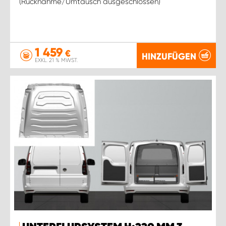
(Rücknahme/Umtausch ausgeschlossen)
1 459
€
HINZUFÜGEN
EXKL. 21 % MWST.