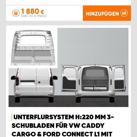
1 880
€
HINZUFÜGEN
EXKL. 21 % MWST.
UNTERFLURSYSTEM H:220 MM 3-
SCHUBLADEN FÜR VW CADDY
CARGO & FORD CONNECT L1 MIT