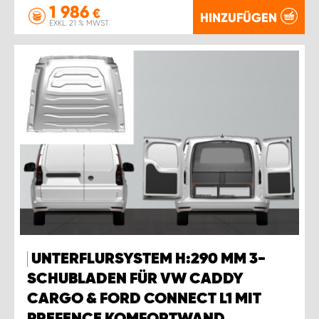
1 986
€
HINZUFÜGEN
EXKL. 21 % MWST.
UNTERFLURSYSTEM H:290 MM 3-
SCHUBLADEN FÜR VW CADDY
CARGO & FORD CONNECT L1 MIT
PREFENCE KOMFORTWAND