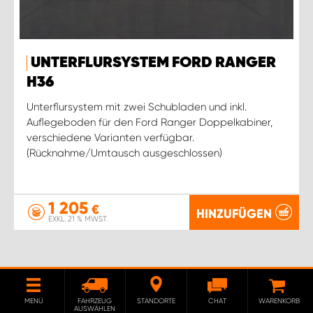
UNTERFLURSYSTEM FORD RANGER
H36
Unterflursystem mit zwei Schubladen und inkl.
Auflegeboden für den Ford Ranger Doppelkabiner,
verschiedene Varianten verfügbar.
(Rücknahme/Umtausch ausgeschlossen)
1 205
€
HINZUFÜGEN
EXKL. 21 % MWST.
MENÜ
FAHRZEUG
STANDORTE
CHAT
WARENKORB
AUSWÄHLEN