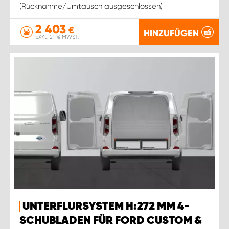
(Rücknahme/Umtausch ausgeschlossen)
2 403
€
HINZUFÜGEN
EXKL. 21 % MWST.
UNTERFLURSYSTEM H:272 MM 4-
SCHUBLADEN FÜR FORD CUSTOM &