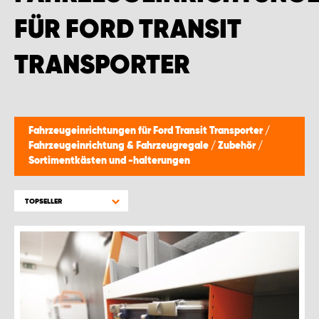
WORK SYSTEM BRÜSSEL
FÜR FORD TRANSIT
WORK SYSTEM LIMBURG-KEMPEN
TRANSPORTER
WORK SYSTEM NAMEN
WORK SYSTEM WORK SYSTEM BRÜGGE
Fahrzeugeinrichtungen für Ford Transit Transporter
/
Fahrzeugeinrichtung & Fahrzeugregale
/
Zubehör
/
Sortimentkästen und -halterungen
TOPSELLER