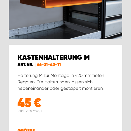
WORK SYSTEM BRÜSSEL
WORK SYSTEM LIMBURG-KEMPEN
WORK SYSTEM NAMEN
WORK SYSTEM WORK SYSTEM BRÜGGE
KASTENHALTERUNG M
ART.NR.
66-31-42-11
Halterung M zur Montage in 420 mm tiefen
Regalen. Die Halterungen lassen sich
nebeneinander oder gestapelt montieren.
45
€
EXKL. 21 % MWST.
GRÖSSE