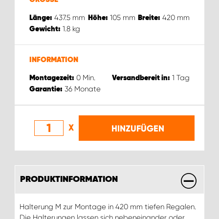
437.5
mm
105
mm
420
mm
Länge:
Höhe:
Breite:
1.8
kg
Gewicht:
INFORMATION
0
Min.
1
Tag
Montagezeit:
Versandbereit in:
36
Monate
Garantie:
X
HINZUFÜGEN
PRODUKTINFORMATION
Halterung M zur Montage in 420 mm tiefen Regalen.
Die Halterungen lassen sich nebeneinander oder