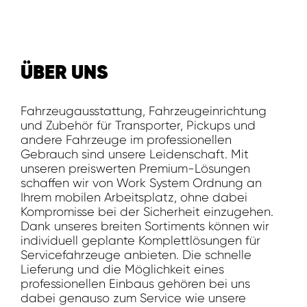
WORK SYSTEM BRÜSSEL
WORK SYSTEM LIMBURG-KEMPEN
ÜBER UNS
WORK SYSTEM NAMEN
Fahrzeugausstattung, Fahrzeugeinrichtung
WORK SYSTEM WORK SYSTEM BRÜGGE
und Zubehör für Transporter, Pickups und
andere Fahrzeuge im professionellen
Gebrauch sind unsere Leidenschaft. Mit
unseren preiswerten Premium-Lösungen
schaffen wir von Work System Ordnung an
Ihrem mobilen Arbeitsplatz, ohne dabei
Kompromisse bei der Sicherheit einzugehen.
Dank unseres breiten Sortiments können wir
individuell geplante Komplettlösungen für
Servicefahrzeuge anbieten. Die schnelle
Lieferung und die Möglichkeit eines
professionellen Einbaus gehören bei uns
dabei genauso zum Service wie unsere