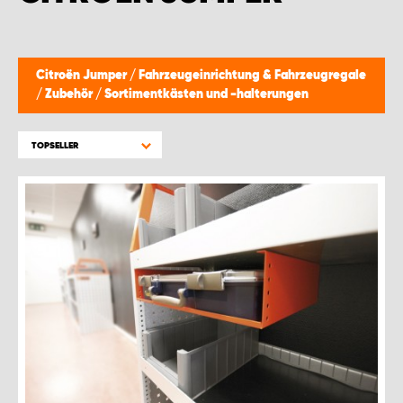
WORK SYSTEM BRÜSSEL
WORK SYSTEM LIMBURG-KEMPEN
Citroën Jumper
/
Fahrzeugeinrichtung & Fahrzeugregale
/
Zubehör
/
Sortimentkästen und -halterungen
WORK SYSTEM NAMEN
TOPSELLER
WORK SYSTEM WORK SYSTEM BRÜGGE