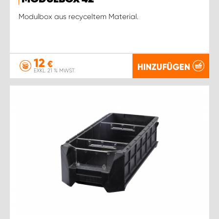
Modulbox aus recyceltem Material.
12
€
HINZUFÜGEN
EXKL. 21 % MWST.