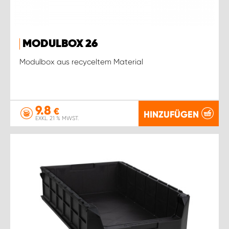
MODULBOX 26
Modulbox aus recyceltem Material
9.8
€
HINZUFÜGEN
EXKL. 21 % MWST.