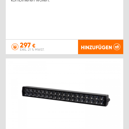
297
€
HINZUFÜGEN
EXKL. 21 % MWST.