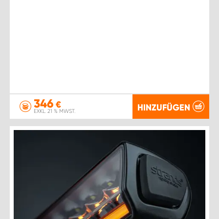
346
€
HINZUFÜGEN
EXKL. 21 % MWST.