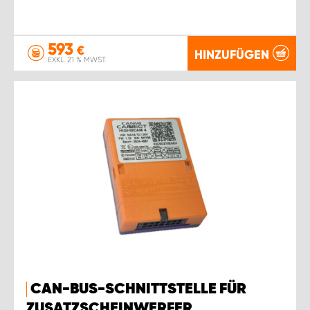
593
€
HINZUFÜGEN
EXKL. 21 % MWST.
CAN-BUS-SCHNITTSTELLE FÜR
ZUSATZSCHEINWERFER,