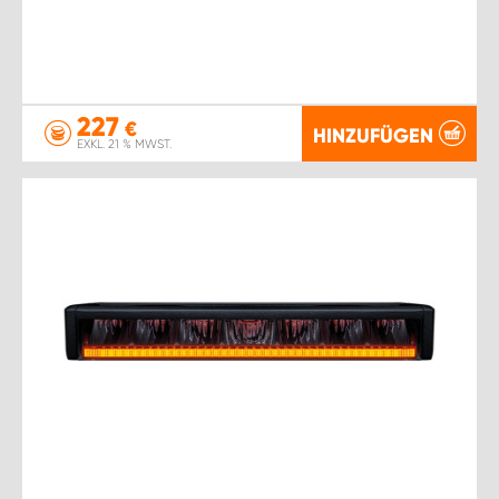
227
€
HINZUFÜGEN
EXKL. 21 % MWST.