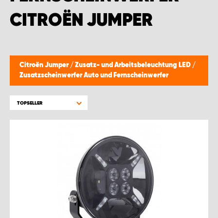
WORK SYSTEM BRÜSSEL
CITROËN JUMPER
WORK SYSTEM LIMBURG-KEMPEN
WORK SYSTEM NAMEN
Citroën Jumper
/
Zusatz- und Arbeitsbeleuchtung LED
/
Zusatzscheinwerfer Auto und Fernscheinwerfer
WORK SYSTEM WORK SYSTEM BRÜGGE
TOPSELLER