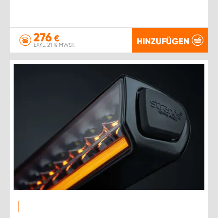
276
€
HINZUFÜGEN
EXKL. 21 % MWST.