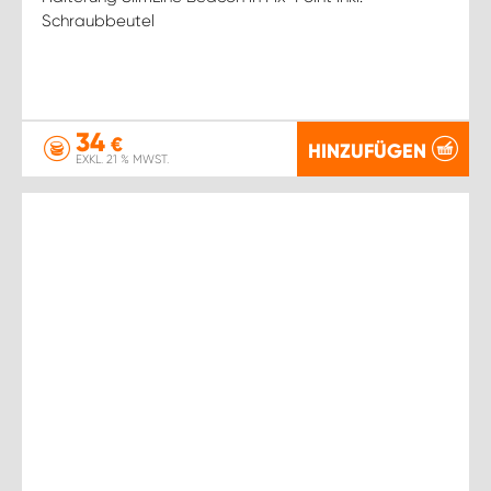
Schraubbeutel
34
€
HINZUFÜGEN
EXKL. 21 % MWST.