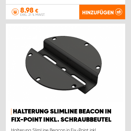
8.98
€
HINZUFÜGEN
EXKL. 21 % MWST.
HALTERUNG SLIMLINE BEACON IN
FIX-POINT INKL. SCHRAUBBEUTEL
Halterung SlimLine Beacon in Fix-Point inkl.