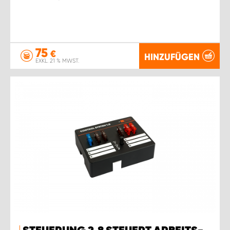
75
€
HINZUFÜGEN
EXKL. 21 % MWST.