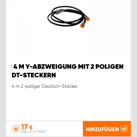
4 M Y-ABZWEIGUNG MIT 2 POLIGEN
DT-STECKERN
4 m 2-poliger Deutsch-Stecker.
17
€
HINZUFÜGEN
EXKL. 21 % MWST.