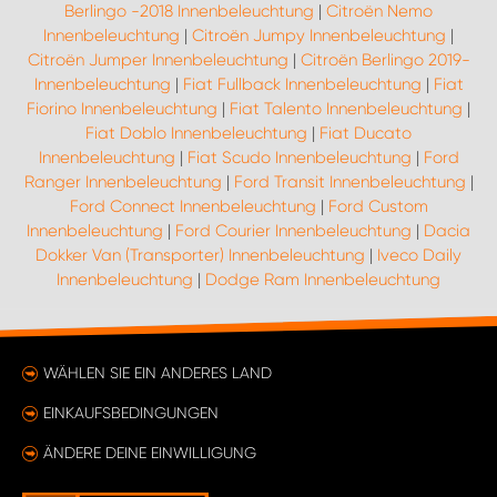
Berlingo -2018 Innenbeleuchtung
|
Citroën Nemo
Innenbeleuchtung
|
Citroën Jumpy Innenbeleuchtung
|
Citroën Jumper Innenbeleuchtung
|
Citroën Berlingo 2019-
Innenbeleuchtung
|
Fiat Fullback Innenbeleuchtung
|
Fiat
Fiorino Innenbeleuchtung
|
Fiat Talento Innenbeleuchtung
|
Fiat Doblo Innenbeleuchtung
|
Fiat Ducato
Innenbeleuchtung
|
Fiat Scudo Innenbeleuchtung
|
Ford
Ranger Innenbeleuchtung
|
Ford Transit Innenbeleuchtung
|
Ford Connect Innenbeleuchtung
|
Ford Custom
Innenbeleuchtung
|
Ford Courier Innenbeleuchtung
|
Dacia
Dokker Van (Transporter) Innenbeleuchtung
|
Iveco Daily
Innenbeleuchtung
|
Dodge Ram Innenbeleuchtung
WÄHLEN SIE EIN ANDERES LAND
EINKAUFSBEDINGUNGEN
ÄNDERE DEINE EINWILLIGUNG