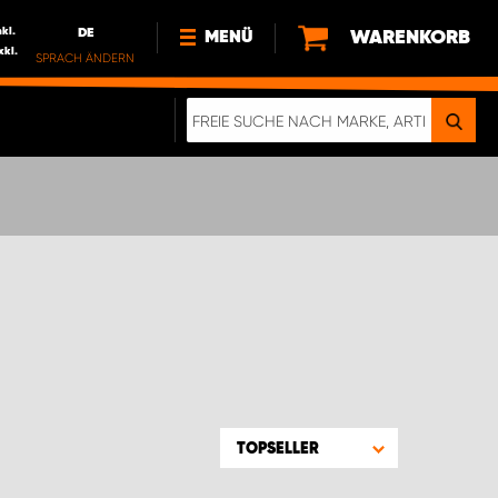
nkl.
DE
WARENKORB
MENÜ
xkl.
SPRACH ÄNDERN
DE
FR
NL
NEWS
ÜBER UNS
NACHHALTIGKEIT
TOPSELLER