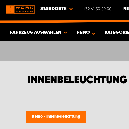
STANDORTE
+32 61 39 52 90
NE
FAHRZEUG AUSWÄHLEN
NEMO
KATEGORI
ERGEBNISSE ANZEIGEN -
339
ARTIKEL
INNENBELEUCHTUNG
Nemo
/
Innenbeleuchtung