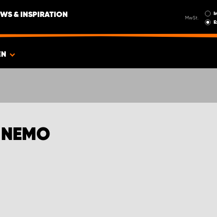
I
WS & INSPIRATION
MwSt.
E
EN
 NEMO