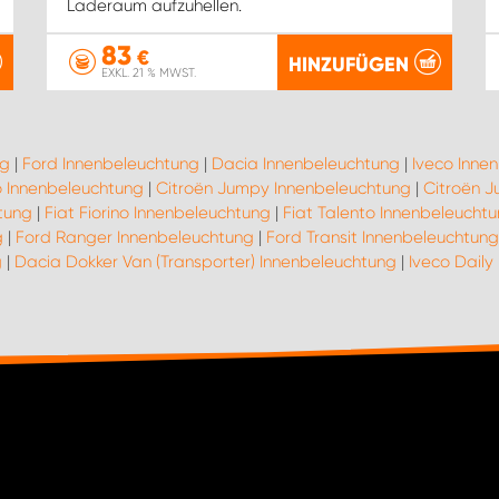
Laderaum aufzuhellen.
83
€
HINZUFÜGEN
EXKL. 21 % MWST.
ng
|
Ford Innenbeleuchtung
|
Dacia Innenbeleuchtung
|
Iveco Inne
 Innenbeleuchtung
|
Citroën Jumpy Innenbeleuchtung
|
Citroën J
tung
|
Fiat Fiorino Innenbeleuchtung
|
Fiat Talento Innenbeleucht
g
|
Ford Ranger Innenbeleuchtung
|
Ford Transit Innenbeleuchtung
g
|
Dacia Dokker Van (Transporter) Innenbeleuchtung
|
Iveco Daily