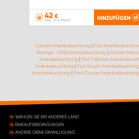
42
€
HINZUFÜGEN
EXKL. 21 % MWST.
Citroën Innenbeleuchtung
|
Fiat Innenbeleuchtu
Berlingo -2018 Innenbeleuchtung
|
Citroën Nemo
Innenbeleuchtung
|
Fiat Fullback Innenbeleuch
Innenbeleuchtung
|
Fiat Scudo Innenbeleuchtun
Innenbeleuchtung
|
Ford Courier Innenbeleuchtun
WÄHLEN SIE EIN ANDERES LAND
EINKAUFSBEDINGUNGEN
ÄNDERE DEINE EINWILLIGUNG