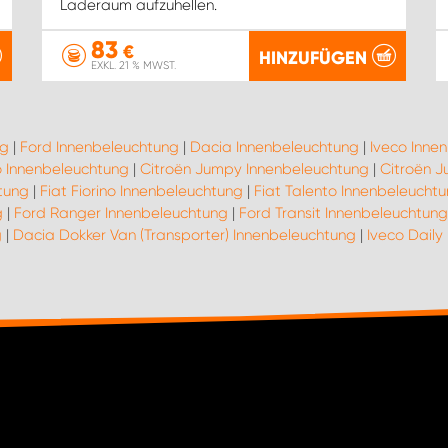
Laderaum aufzuhellen.
83
€
HINZUFÜGEN
EXKL. 21 % MWST.
ng
|
Ford Innenbeleuchtung
|
Dacia Innenbeleuchtung
|
Iveco Inne
 Innenbeleuchtung
|
Citroën Jumpy Innenbeleuchtung
|
Citroën J
tung
|
Fiat Fiorino Innenbeleuchtung
|
Fiat Talento Innenbeleucht
g
|
Ford Ranger Innenbeleuchtung
|
Ford Transit Innenbeleuchtung
g
|
Dacia Dokker Van (Transporter) Innenbeleuchtung
|
Iveco Daily