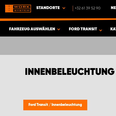
STANDORTE
+32 61 39 52 90
NE
FAHRZEUG AUSWÄHLEN
FORD TRANSIT
KA
ERGEBNISSE ANZEIGEN -
424
ARTIKEL
INNENBELEUCHTUNG
Ford Transit
/
Innenbeleuchtung