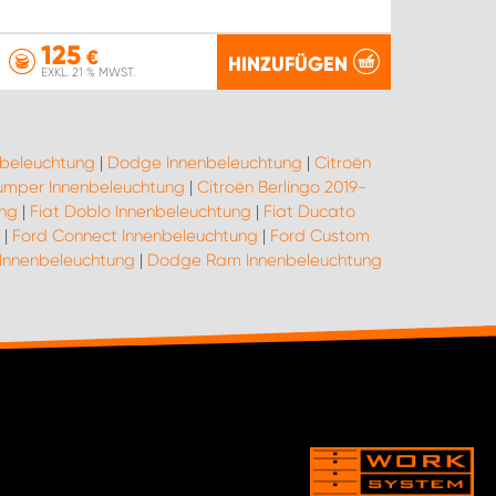
125
€
HINZUFÜGEN
EXKL. 21 % MWST.
nbeleuchtung
|
Dodge Innenbeleuchtung
|
Citroën
umper Innenbeleuchtung
|
Citroën Berlingo 2019-
ung
|
Fiat Doblo Innenbeleuchtung
|
Fiat Ducato
|
Ford Connect Innenbeleuchtung
|
Ford Custom
 Innenbeleuchtung
|
Dodge Ram Innenbeleuchtung