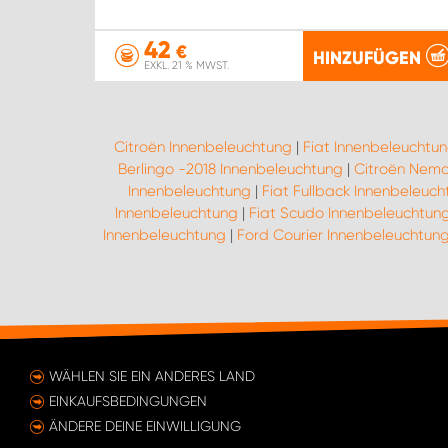
42
€
HINZUFÜGEN
EXKL. 21 % MWST.
Citroën Innenbeleuchtung
|
Fiat Innenbeleuchtu
Berlingo -2018 Innenbeleuchtung
|
Citroën Nemo
Innenbeleuchtung
|
Fiat Fullback Innenbeleuch
Innenbeleuchtung
|
Fiat Scudo Innenbeleuchtun
Innenbeleuchtung
|
Ford Courier Innenbeleuchtun
WÄHLEN SIE EIN ANDERES LAND
EINKAUFSBEDINGUNGEN
ÄNDERE DEINE EINWILLIGUNG