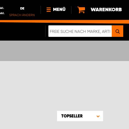
nkl.
DE
WARENKORB
MENÜ
xkl.
SPRACH ÄNDERN
DE
FR
NL
NEWS
ÜBER UNS
NACHHALTIGKEIT
TOPSELLER