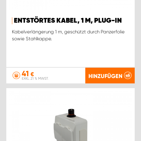
ENTSTÖRTES KABEL, 1 M, PLUG-IN
Kabelverlängerung 1 m, geschützt durch Panzerfolie
sowie Stahlkappe.
41
€
HINZUFÜGEN
EXKL. 21 % MWST.