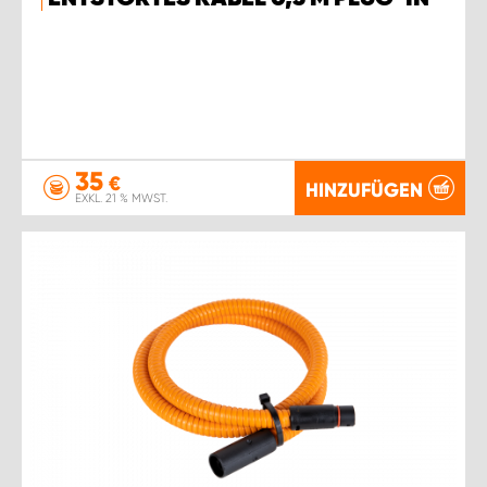
35
€
HINZUFÜGEN
EXKL. 21 % MWST.