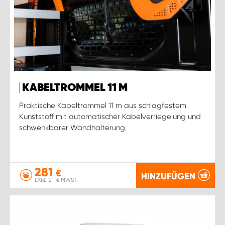
KABELTROMMEL 11 M
Praktische Kabeltrommel 11 m aus schlagfestem
Kunststoff mit automatischer Kabelverriegelung und
schwenkbarer Wandhalterung.
281
€
HINZUFÜGEN
EXKL. 21 % MWST.