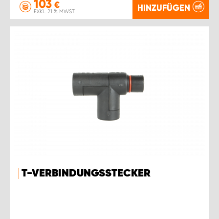
103
€
HINZUFÜGEN
EXKL. 21 % MWST.
T-VERBINDUNGSSTECKER