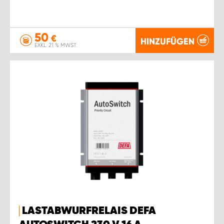
50
€
HINZUFÜGEN
EXKL. 21 % MWST.
LASTABWURFRELAIS DEFA