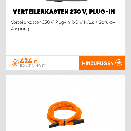
VERTEILERKASTEN 230 V, PLUG-IN
Verteilerkasten 230 V, Plug-In, 1xEin/1xAus + Schuko-
Ausgang
424
€
HINZUFÜGEN
EXKL. 21 % MWST.