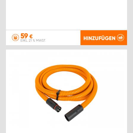
59
€
HINZUFÜGEN
EXKL. 21 % MWST.