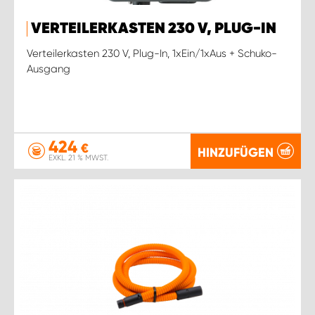
VERTEILERKASTEN 230 V, PLUG-IN
Verteilerkasten 230 V, Plug-In, 1xEin/1xAus + Schuko-
Ausgang
424
€
HINZUFÜGEN
EXKL. 21 % MWST.