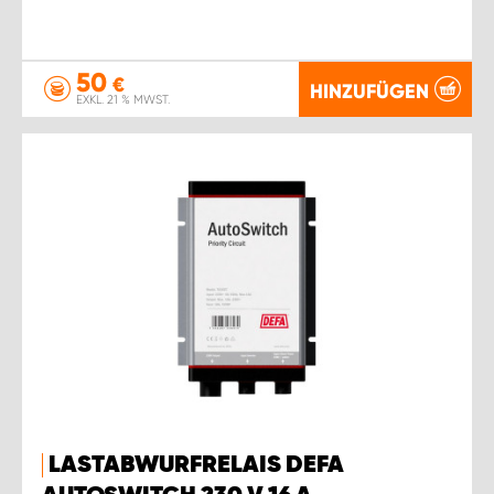
50
€
HINZUFÜGEN
EXKL. 21 % MWST.
LASTABWURFRELAIS DEFA