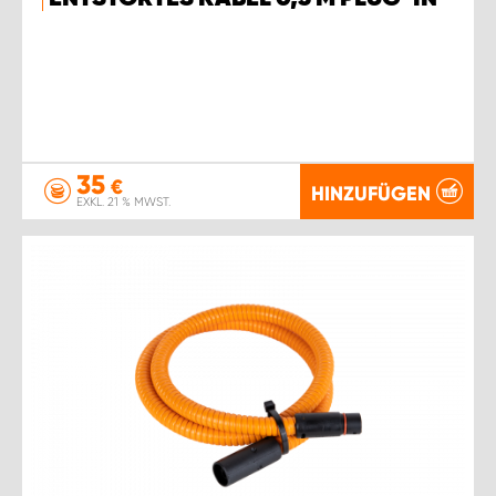
35
€
HINZUFÜGEN
EXKL. 21 % MWST.