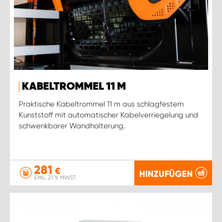
KABELTROMMEL 11 M
Praktische Kabeltrommel 11 m aus schlagfestem
Kunststoff mit automatischer Kabelverriegelung und
schwenkbarer Wandhalterung.
281
€
HINZUFÜGEN
EXKL. 21 % MWST.