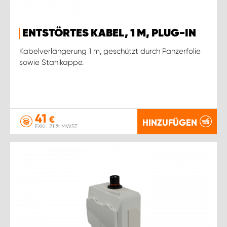
ENTSTÖRTES KABEL, 1 M, PLUG-IN
Kabelverlängerung 1 m, geschützt durch Panzerfolie
sowie Stahlkappe.
41
€
HINZUFÜGEN
EXKL. 21 % MWST.