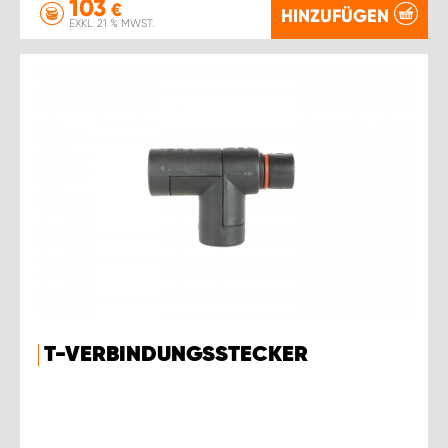
103
€
HINZUFÜGEN
EXKL. 21 % MWST.
T-VERBINDUNGSSTECKER