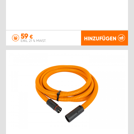
59
€
HINZUFÜGEN
EXKL. 21 % MWST.