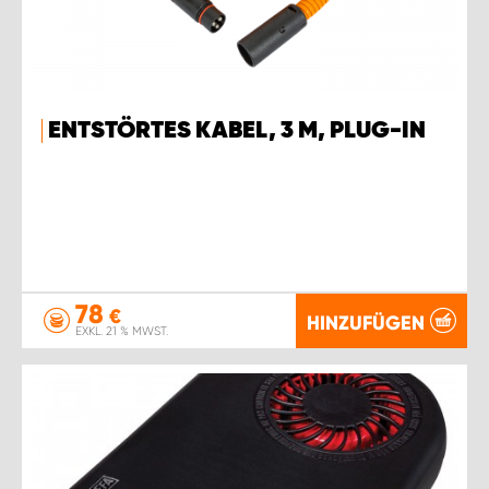
ENTSTÖRTES KABEL, 3 M, PLUG-IN
78
€
HINZUFÜGEN
EXKL. 21 % MWST.