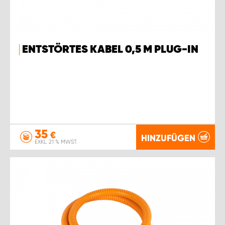
ENTSTÖRTES KABEL 0,5 M PLUG-IN
35
€
HINZUFÜGEN
EXKL. 21 % MWST.