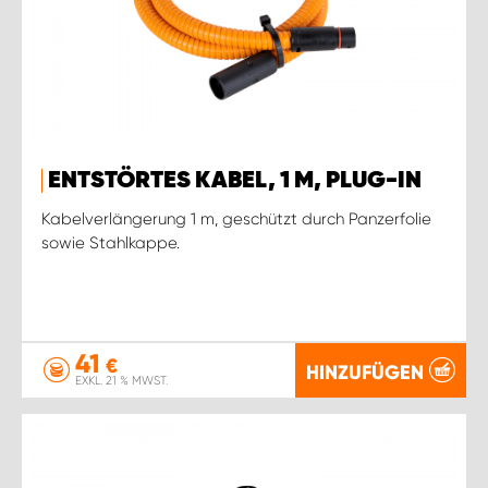
ENTSTÖRTES KABEL, 1 M, PLUG-IN
Kabelverlängerung 1 m, geschützt durch Panzerfolie
sowie Stahlkappe.
41
€
HINZUFÜGEN
EXKL. 21 % MWST.