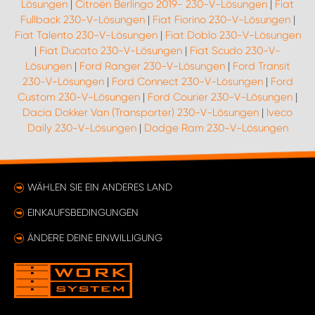
Lösungen
|
Citroën Berlingo 2019- 230-V-Lösungen
|
Fiat
Fullback 230-V-Lösungen
|
Fiat Fiorino 230-V-Lösungen
|
Fiat Talento 230-V-Lösungen
|
Fiat Doblo 230-V-Lösungen
|
Fiat Ducato 230-V-Lösungen
|
Fiat Scudo 230-V-
Lösungen
|
Ford Ranger 230-V-Lösungen
|
Ford Transit
230-V-Lösungen
|
Ford Connect 230-V-Lösungen
|
Ford
Custom 230-V-Lösungen
|
Ford Courier 230-V-Lösungen
|
Dacia Dokker Van (Transporter) 230-V-Lösungen
|
Iveco
Daily 230-V-Lösungen
|
Dodge Ram 230-V-Lösungen
WÄHLEN SIE EIN ANDERES LAND
EINKAUFSBEDINGUNGEN
ÄNDERE DEINE EINWILLIGUNG