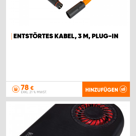
ENTSTÖRTES KABEL, 3 M, PLUG-IN
78
€
HINZUFÜGEN
EXKL. 21 % MWST.