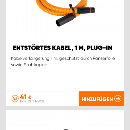
ENTSTÖRTES KABEL, 1 M, PLUG-IN
Kabelverlängerung 1 m, geschützt durch Panzerfolie
sowie Stahlkappe.
41
€
HINZUFÜGEN
EXKL. 21 % MWST.