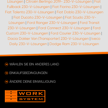
Lösungen
|
Citroën Berlingo 2019- 230-V-Lösungen
|
Fiat
Fullback 230-V-Lösungen
|
Fiat Fiorino 230-V-Lösungen
|
Fiat Talento 230-V-Lösungen
|
Fiat Doblo 230-V-Lösungen
|
Fiat Ducato 230-V-Lösungen
|
Fiat Scudo 230-V-
Lösungen
|
Ford Ranger 230-V-Lösungen
|
Ford Transit
230-V-Lösungen
|
Ford Connect 230-V-Lösungen
|
Ford
Custom 230-V-Lösungen
|
Ford Courier 230-V-Lösungen
|
Dacia Dokker Van (Transporter) 230-V-Lösungen
|
Iveco
Daily 230-V-Lösungen
|
Dodge Ram 230-V-Lösungen
WÄHLEN SIE EIN ANDERES LAND
EINKAUFSBEDINGUNGEN
ÄNDERE DEINE EINWILLIGUNG