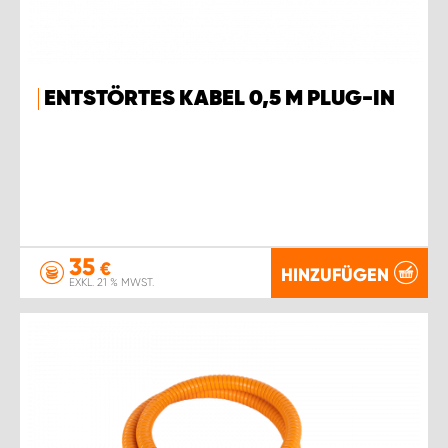
ENTSTÖRTES KABEL 0,5 M PLUG-IN
35
€
HINZUFÜGEN
EXKL. 21 % MWST.