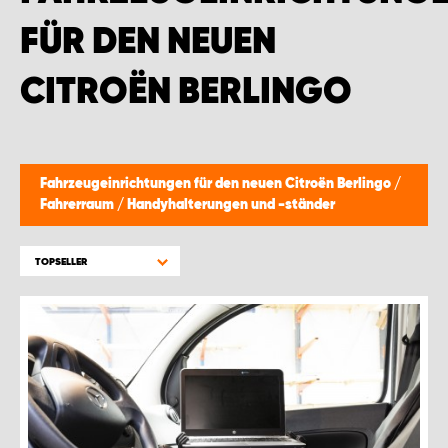
WORK SYSTEM BRÜSSEL
FÜR DEN NEUEN
WORK SYSTEM LIMBURG-KEMPEN
CITROËN BERLINGO
WORK SYSTEM NAMEN
WORK SYSTEM WORK SYSTEM BRÜGGE
Fahrzeugeinrichtungen für den neuen Citroën Berlingo
/
Fahrerraum
/
Handyhalterungen und -ständer
TOPSELLER