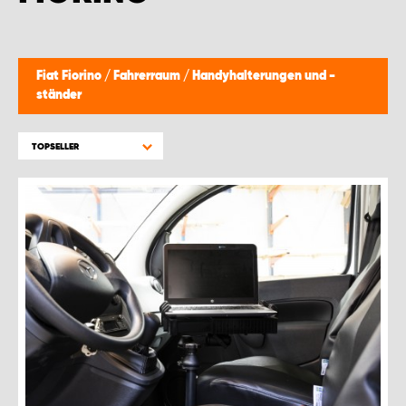
WORK SYSTEM BRÜSSEL
WORK SYSTEM LIMBURG-KEMPEN
Fiat Fiorino
/
Fahrerraum
/
Handyhalterungen und -
ständer
WORK SYSTEM NAMEN
TOPSELLER
WORK SYSTEM WORK SYSTEM BRÜGGE