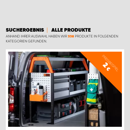
WORK SYSTEM BRÜSSEL
WORK SYSTEM LIMBURG-KEMPEN
SUCHERGEBNIS
ALLE PRODUKTE
WORK SYSTEM NAMEN
ANHAND IHRER AUSWAHL HABEN WIR
PRODUKTE IN FOLGENDEN
338
KATEGORIEN GEFUNDEN.
WORK SYSTEM WORK SYSTEM BRÜGGE
PREISBEISPIEL
2
€