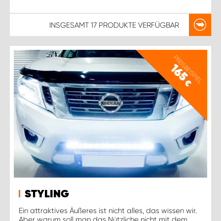
INSGESAMT
17 PRODUKTE
VERFÜGBAR
PREISBEISPIEL
165
€
STYLING
Ein attraktives Äußeres ist nicht alles, das wissen wir.
Aber warum soll man das Nützliche nicht mit dem