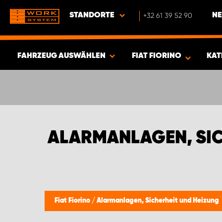
STANDORTE
+32 61 39 52 90
NE
FAHRZEUG AUSWÄHLEN
FIAT FIORINO
KAT
ERGEBNISSE ANZEIGEN -
338
ARTIKEL
ALARMANLAGEN, SIC
Fiat Fiorino
/
Alarmanlagen, Sicherheit und Heizung