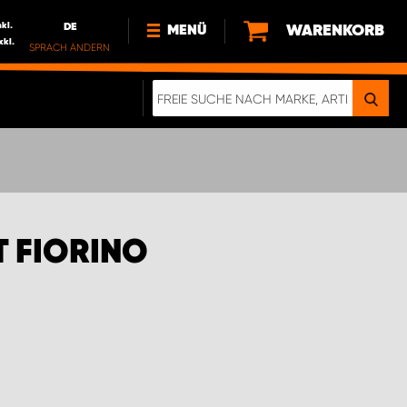
nkl.
DE
WARENKORB
MENÜ
xkl.
SPRACH ÄNDERN
DE
FR
NL
NEWS
ÜBER UNS
NACHHALTIGKEIT
T FIORINO