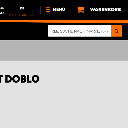
nkl.
DE
WARENKORB
MENÜ
xkl.
SPRACH ÄNDERN
DE
FR
NL
NEWS
ÜBER UNS
NACHHALTIGKEIT
T DOBLO