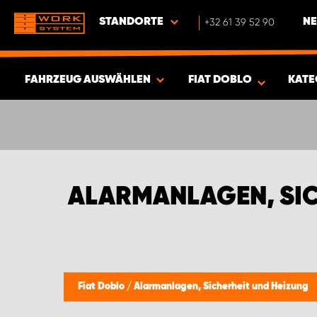
STANDORTE
+32 61 39 52 90
NE
FAHRZEUG AUSWÄHLEN
FIAT DOBLO
KATE
ERGEBNISSE ANZEIGEN -
380
ARTIKEL
ALARMANLAGEN, SIC
Fiat Doblo
/
Alarmanlagen, Sicherheit und Heizung