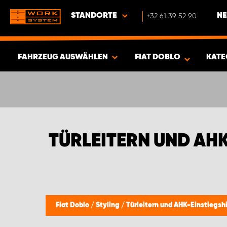
STANDORTE
+32 61 39 52 90
NE
FAHRZEUG AUSWÄHLEN
FIAT DOBLO
KATE
ERGEBNISSE ANZEIGEN -
380
ARTIKEL
TÜRLEITERN UND AHK
Fiat Doblo
/
Styling
/
Türleitern und AHK-Einstiegshi