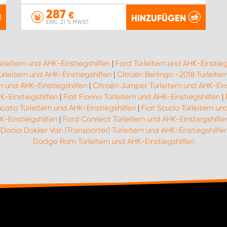
287
€
HINZUFÜGEN
EXKL. 21 % MWST.
ürleitern und AHK-Einstiegshilfen
|
Ford Türleitern und AHK-Einstieg
rleitern und AHK-Einstiegshilfen
|
Citroën Berlingo -2018 Türleiter
n und AHK-Einstiegshilfen
|
Citroën Jumper Türleitern und AHK-Eins
K-Einstiegshilfen
|
Fiat Fiorino Türleitern und AHK-Einstiegshilfen
|
ucato Türleitern und AHK-Einstiegshilfen
|
Fiat Scudo Türleitern un
K-Einstiegshilfen
|
Ford Connect Türleitern und AHK-Einstiegshilfe
|
Dacia Dokker Van (Transporter) Türleitern und AHK-Einstiegshilfe
Dodge Ram Türleitern und AHK-Einstiegshilfen