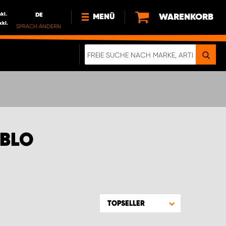
nkl.
DE
WARENKORB
MENÜ
xkl.
SPRACH ÄNDERN
DE
FR
NL
NEWS
ÜBER UNS
NACHHALTIGKEIT
OBLO
TOPSELLER