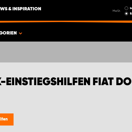
I
WS & INSPIRATION
MwSt.
E
GORIEN
-EINSTIEGSHILFEN FIAT D
lfen