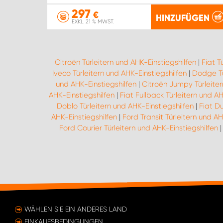
297
€
HINZUFÜGEN
EXKL. 21 % MWST.
Citroën Türleitern und AHK-Einstiegshilfen
|
Fiat T
Iveco Türleitern und AHK-Einstiegshilfen
|
Dodge Tü
und AHK-Einstiegshilfen
|
Citroën Jumpy Türleiter
AHK-Einstiegshilfen
|
Fiat Fullback Türleitern und AH
Doblo Türleitern und AHK-Einstiegshilfen
|
Fiat D
AHK-Einstiegshilfen
|
Ford Transit Türleitern und AH
Ford Courier Türleitern und AHK-Einstiegshilfen
WÄHLEN SIE EIN ANDERES LAND
EINKAUFSBEDINGUNGEN