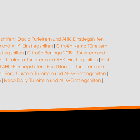
shilfen
|
Dacia Türleitern und AHK-Einstiegshilfen
|
n und AHK-Einstiegshilfen
|
Citroën Nemo Türleitern
tiegshilfen
|
Citroën Berlingo 2019- Türleitern und
Fiat Talento Türleitern und AHK-Einstiegshilfen
|
Fiat
d AHK-Einstiegshilfen
|
Ford Ranger Türleitern und
n
|
Ford Custom Türleitern und AHK-Einstiegshilfen
|
n
|
Iveco Daily Türleitern und AHK-Einstiegshilfen
|