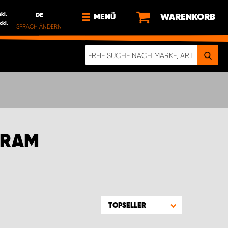
nkl.
DE
WARENKORB
MENÜ
xkl.
SPRACH ÄNDERN
DE
FR
NL
NEWS
ÜBER UNS
NACHHALTIGKEIT
 RAM
TOPSELLER