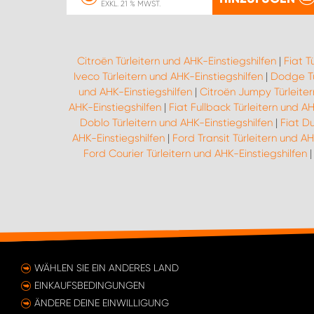
EXKL. 21 % MWST.
Citroën Türleitern und AHK-Einstiegshilfen
|
Fiat T
Iveco Türleitern und AHK-Einstiegshilfen
|
Dodge Tü
und AHK-Einstiegshilfen
|
Citroën Jumpy Türleiter
AHK-Einstiegshilfen
|
Fiat Fullback Türleitern und AH
Doblo Türleitern und AHK-Einstiegshilfen
|
Fiat D
AHK-Einstiegshilfen
|
Ford Transit Türleitern und AH
Ford Courier Türleitern und AHK-Einstiegshilfen
WÄHLEN SIE EIN ANDERES LAND
EINKAUFSBEDINGUNGEN
ÄNDERE DEINE EINWILLIGUNG