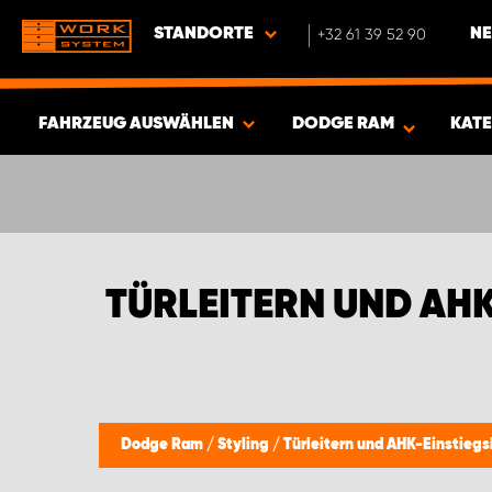
STANDORTE
+32 61 39 52 90
NE
FAHRZEUG AUSWÄHLEN
DODGE RAM
KAT
ERGEBNISSE ANZEIGEN -
332
ARTIKEL
TÜRLEITERN UND AH
Dodge Ram
/
Styling
/
Türleitern und AHK-Einstiegs