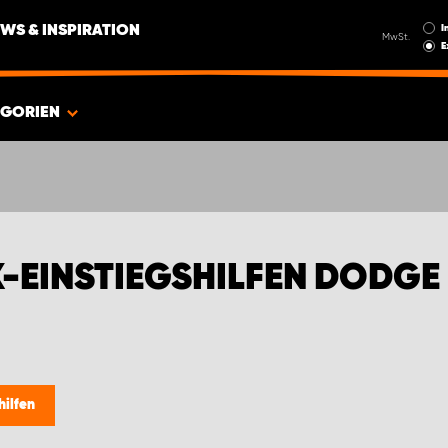
I
WS & INSPIRATION
MwSt.
E
EGORIEN
K-EINSTIEGSHILFEN DODGE
hilfen