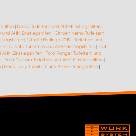
shilfen
|
Dacia Türleitern und AHK-Einstiegshilfen
|
n und AHK-Einstiegshilfen
|
Citroën Nemo Türleitern
tiegshilfen
|
Citroën Berlingo 2019- Türleitern und
Fiat Talento Türleitern und AHK-Einstiegshilfen
|
Fiat
d AHK-Einstiegshilfen
|
Ford Ranger Türleitern und
n
|
Ford Custom Türleitern und AHK-Einstiegshilfen
|
n
|
Iveco Daily Türleitern und AHK-Einstiegshilfen
|