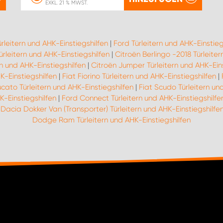
EXKL. 21 % MWST.
ürleitern und AHK-Einstiegshilfen
|
Ford Türleitern und AHK-Einstieg
rleitern und AHK-Einstiegshilfen
|
Citroën Berlingo -2018 Türleiter
n und AHK-Einstiegshilfen
|
Citroën Jumper Türleitern und AHK-Eins
K-Einstiegshilfen
|
Fiat Fiorino Türleitern und AHK-Einstiegshilfen
|
ucato Türleitern und AHK-Einstiegshilfen
|
Fiat Scudo Türleitern un
K-Einstiegshilfen
|
Ford Connect Türleitern und AHK-Einstiegshilfe
|
Dacia Dokker Van (Transporter) Türleitern und AHK-Einstiegshilfe
Dodge Ram Türleitern und AHK-Einstiegshilfen