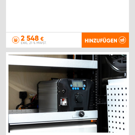
2 548
€
HINZUFÜGEN
EXKL. 21 % MWST.