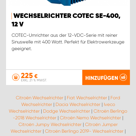
WECHSELRICHTER COTEC SE-400,
12 V
COTEC-Umrichter aus der 12-VDC-Serie mit reiner
Sinuswelle mit 400 Watt. Perfekt für Elektrowerkzeuge
geeignet.
225
€
HINZUFÜGEN
EXKL. 21 % MWST.
Citroën Wechselrichter
|
Fiat Wechselrichter
|
Ford
Wechselrichter
|
Dacia Wechselrichter
|
Iveco
Wechselrichter
|
Dodge Wechselrichter
|
Citroën Berlingo
-2018 Wechselrichter
|
Citroën Nemo Wechselrichter
|
Citroën Jumpy Wechselrichter
|
Citroën Jumper
Wechselrichter
|
Citroën Berlingo 2019- Wechselrichter
|