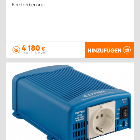
Fernbedienung
4 180
€
HINZUFÜGEN
EXKL. 21 % MWST.