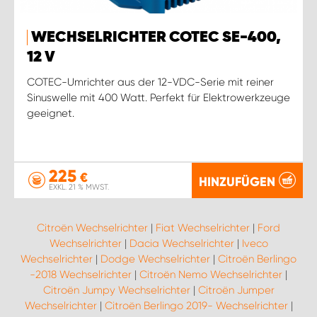
WECHSELRICHTER COTEC SE-400,
12 V
COTEC-Umrichter aus der 12-VDC-Serie mit reiner
Sinuswelle mit 400 Watt. Perfekt für Elektrowerkzeuge
geeignet.
225
€
HINZUFÜGEN
EXKL. 21 % MWST.
Citroën Wechselrichter
|
Fiat Wechselrichter
|
Ford
Wechselrichter
|
Dacia Wechselrichter
|
Iveco
Wechselrichter
|
Dodge Wechselrichter
|
Citroën Berlingo
-2018 Wechselrichter
|
Citroën Nemo Wechselrichter
|
Citroën Jumpy Wechselrichter
|
Citroën Jumper
Wechselrichter
|
Citroën Berlingo 2019- Wechselrichter
|