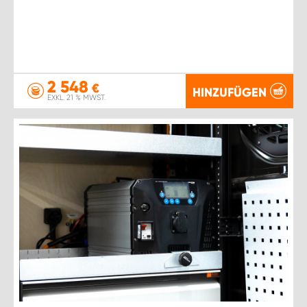
2 548
€
HINZUFÜGEN
EXKL. 21 % MWST.