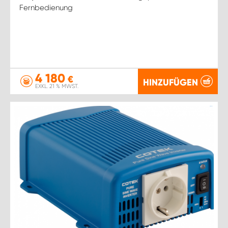
Fernbedienung
4 180
€
HINZUFÜGEN
EXKL. 21 % MWST.