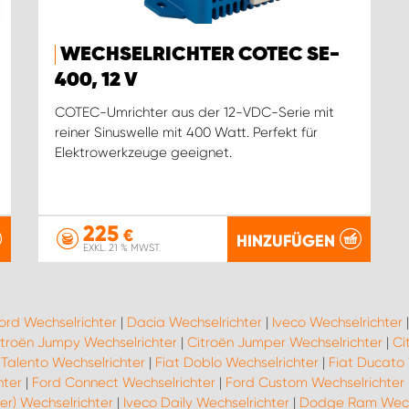
WECHSELRICHTER COTEC SE-
400, 12 V
COTEC-Umrichter aus der 12-VDC-Serie mit
reiner Sinuswelle mit 400 Watt. Perfekt für
Elektrowerkzeuge geeignet.
225
€
HINZUFÜGEN
EXKL. 21 % MWST.
ord Wechselrichter
|
Dacia Wechselrichter
|
Iveco Wechselrichter
itroën Jumpy Wechselrichter
|
Citroën Jumper Wechselrichter
|
Ci
 Talento Wechselrichter
|
Fiat Doblo Wechselrichter
|
Fiat Ducato 
hter
|
Ford Connect Wechselrichter
|
Ford Custom Wechselrichter
er) Wechselrichter
|
Iveco Daily Wechselrichter
|
Dodge Ram Wechs