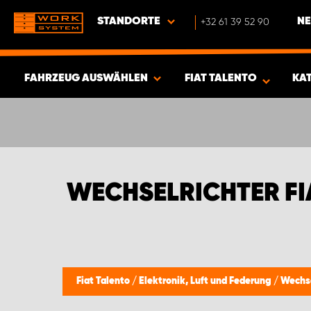
STANDORTE
+32 61 39 52 90
NE
FAHRZEUG AUSWÄHLEN
FIAT TALENTO
KA
ERGEBNISSE ANZEIGEN -
401
ARTIKEL
WECHSELRICHTER FI
Fiat Talento
/
Elektronik, Luft und Federung
/
Wechse