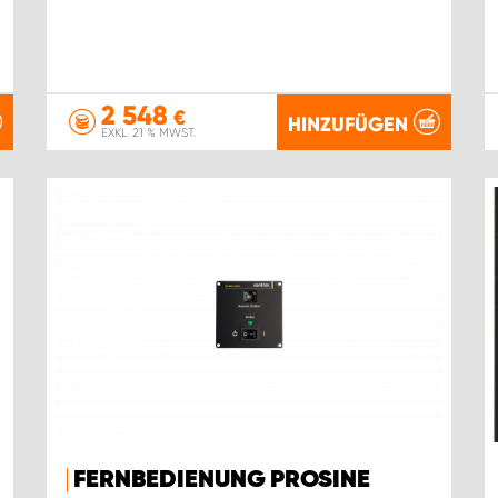
2 548
€
HINZUFÜGEN
EXKL. 21 % MWST.
FERNBEDIENUNG PROSINE