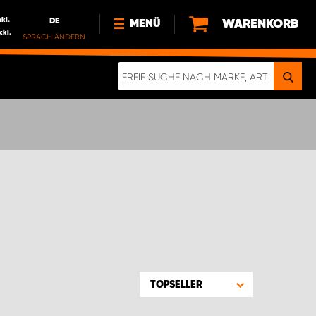
nkl.
DE
WARENKORB
MENÜ
xkl.
SPRACH ÄNDERN
DE
FR
NL
NEWS
ÜBER UNS
NACHHALTIGKEIT
TOPSELLER