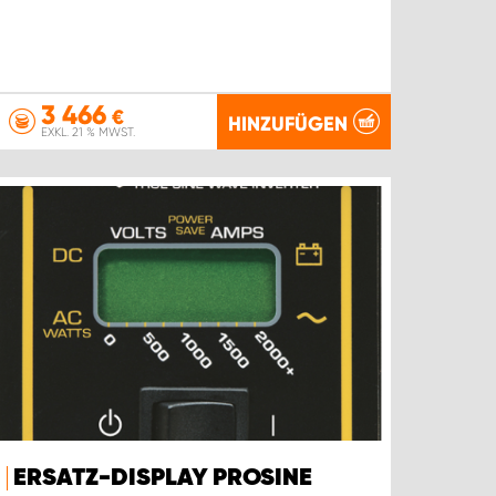
3 466
€
HINZUFÜGEN
EXKL. 21 % MWST.
ERSATZ-DISPLAY PROSINE