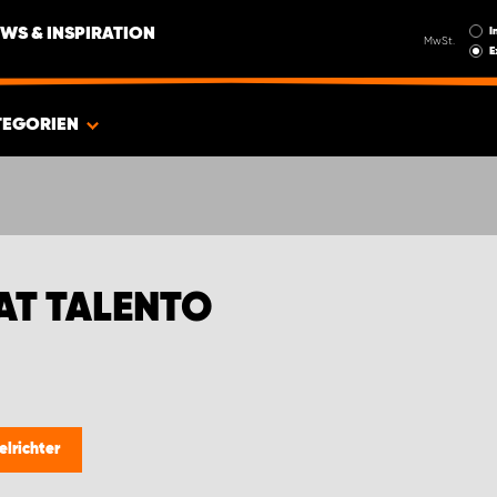
I
WS & INSPIRATION
MwSt.
E
TEGORIEN
AT TALENTO
lrichter