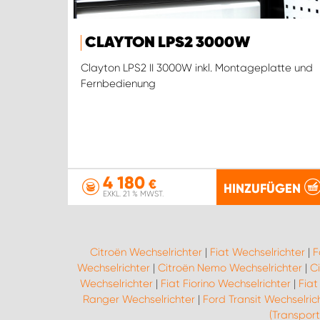
CLAYTON LPS2 3000W
Clayton LPS2 II 3000W inkl. Montageplatte und
Fernbedienung
4 180
€
HINZUFÜGEN
EXKL. 21 % MWST.
Citroën Wechselrichter
|
Fiat Wechselrichter
|
F
Wechselrichter
|
Citroën Nemo Wechselrichter
|
C
Wechselrichter
|
Fiat Fiorino Wechselrichter
|
Fiat
Ranger Wechselrichter
|
Ford Transit Wechselric
(Transport