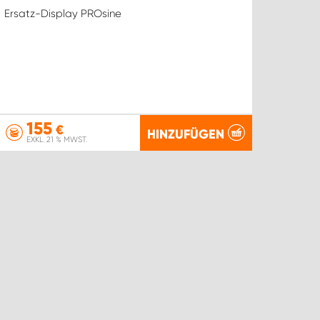
Ersatz-Display PROsine
155
€
HINZUFÜGEN
EXKL. 21 % MWST.