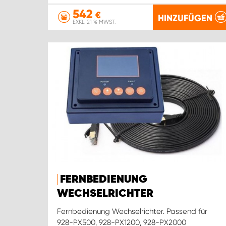
542
€
HINZUFÜGEN
EXKL. 21 % MWST.
FERNBEDIENUNG
WECHSELRICHTER
Fernbedienung Wechselrichter. Passend für
928-PX500, 928-PX1200, 928-PX2000