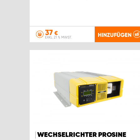
37
€
HINZUFÜGEN
EXKL. 21 % MWST.
WECHSELRICHTER PROSINE