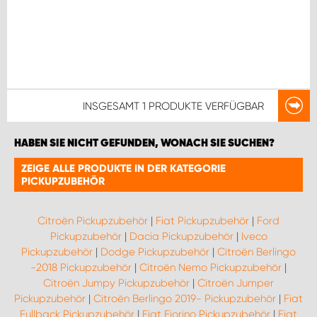
INSGESAMT
1 PRODUKTE
VERFÜGBAR
HABEN SIE NICHT GEFUNDEN, WONACH SIE SUCHEN?
ZEIGE ALLE PRODUKTE IN DER KATEGORIE
PICKUPZUBEHÖR
Citroën Pickupzubehör
|
Fiat Pickupzubehör
|
Ford
Pickupzubehör
|
Dacia Pickupzubehör
|
Iveco
Pickupzubehör
|
Dodge Pickupzubehör
|
Citroën Berlingo
-2018 Pickupzubehör
|
Citroën Nemo Pickupzubehör
|
Citroën Jumpy Pickupzubehör
|
Citroën Jumper
Pickupzubehör
|
Citroën Berlingo 2019- Pickupzubehör
|
Fiat
Fullback Pickupzubehör
|
Fiat Fiorino Pickupzubehör
|
Fiat