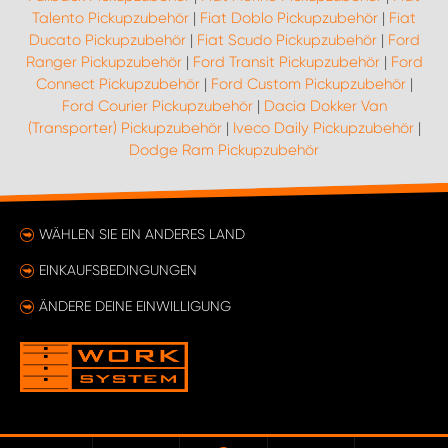
Talento Pickupzubehör
|
Fiat Doblo Pickupzubehör
|
Fiat
Ducato Pickupzubehör
|
Fiat Scudo Pickupzubehör
|
Ford
Ranger Pickupzubehör
|
Ford Transit Pickupzubehör
|
Ford
Connect Pickupzubehör
|
Ford Custom Pickupzubehör
|
Ford Courier Pickupzubehör
|
Dacia Dokker Van
(Transporter) Pickupzubehör
|
Iveco Daily Pickupzubehör
|
Dodge Ram Pickupzubehör
WÄHLEN SIE EIN ANDERES LAND
EINKAUFSBEDINGUNGEN
ÄNDERE DEINE EINWILLIGUNG