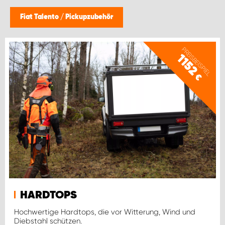
WORK SYSTEM BRÜSSEL
Fiat Talento
/
Pickupzubehör
WORK SYSTEM LIMBURG-KEMPEN
PREISBEISPIEL
1152
WORK SYSTEM NAMEN
€
WORK SYSTEM WORK SYSTEM BRÜGGE
HARDTOPS
Hochwertige Hardtops, die vor Witterung, Wind und
Diebstahl schützen.