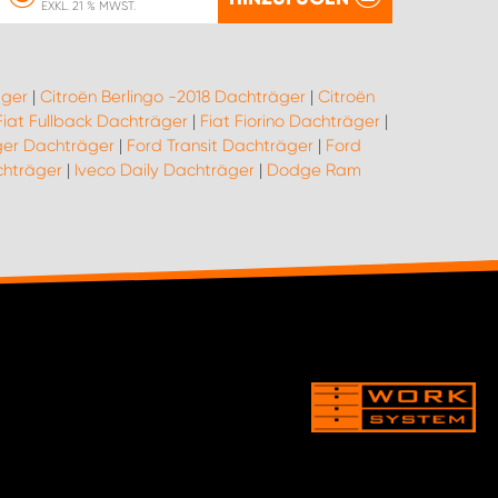
EXKL. 21 % MWST.
ger
|
Citroën Berlingo -2018 Dachträger
|
Citroën
Fiat Fullback Dachträger
|
Fiat Fiorino Dachträger
|
ger Dachträger
|
Ford Transit Dachträger
|
Ford
chträger
|
Iveco Daily Dachträger
|
Dodge Ram