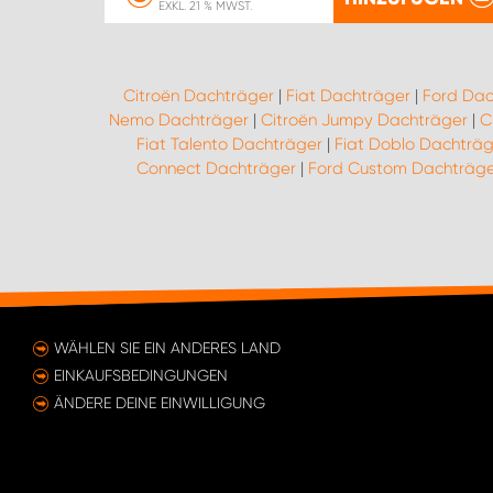
EXKL. 21 % MWST.
Citroën Dachträger
|
Fiat Dachträger
|
Ford Dac
Nemo Dachträger
|
Citroën Jumpy Dachträger
|
C
Fiat Talento Dachträger
|
Fiat Doblo Dachträg
Connect Dachträger
|
Ford Custom Dachträge
WÄHLEN SIE EIN ANDERES LAND
EINKAUFSBEDINGUNGEN
ÄNDERE DEINE EINWILLIGUNG