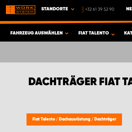
STANDORTE
+32 61 39 52 90
NE
FAHRZEUG AUSWÄHLEN
FIAT TALENTO
KA
ERGEBNISSE ANZEIGEN -
401
ARTIKEL
DACHTRÄGER FIAT T
Fiat Talento
/
Dachausrüstung
/
Dachträger