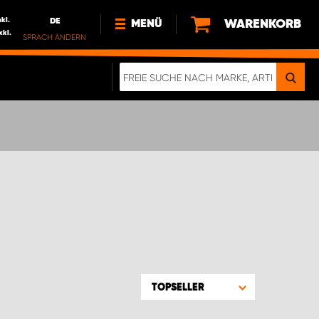
nkl.
DE
WARENKORB
MENÜ
xkl.
SPRACH ÄNDERN
DE
FR
NL
NEWS
ÜBER UNS
NACHHALTIGKEIT
TOPSELLER