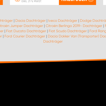
EXKL. 21 % MWST.
hträger
|
Dacia Dachträger
|
Iveco Dachträger
|
Dodge Dachträ
itroën Jumper Dachträger
|
Citroën Berlingo 2019- Dachträger
|
er
|
Fiat Ducato Dachträger
|
Fiat Scudo Dachträger
|
Ford Ran
r
|
Ford Courier Dachträger
|
Dacia Dokker Van (Transporter) Da
Dachträger