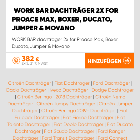
WORK BAR DACHTRÄGER 2X FOR
PROACE MAX, BOXER, DUCATO,
JUMPER & MOVANO
WORK BAR dachträger 2x for Proace Max, Boxer,
Ducato, Jumper & Movano
382
€
HINZUFÜGEN
EXKL. 21 % MWST.
Citroën Dachträger
|
Fiat Dachträger
|
Ford Dachträger
|
Dacia Dachträger
|
Iveco Dachträger
|
Dodge Dachträger
|
Citroën Berlingo -2018 Dachträger
|
Citroën Nemo
Dachträger
|
Citroën Jumpy Dachträger
|
Citroën Jumper
Dachträger
|
Citroën Berlingo 2019- Dachträger
|
Fiat
Fullback Dachträger
|
Fiat Fiorino Dachträger
|
Fiat
Talento Dachträger
|
Fiat Doblo Dachträger
|
Fiat Ducato
Dachträger
|
Fiat Scudo Dachträger
|
Ford Ranger
Dachträger
|
Ford Transit Dachträger
|
Ford Connect