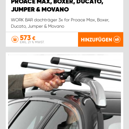
PROACE MAX, BOXER, DUCATO,
JUMPER & MOVANO
WORK BAR dachträger 3x for Proace Max, Boxer,
Ducato, Jumper & Movano
573
€
HINZUFÜGEN
EXKL. 21 % MWST.