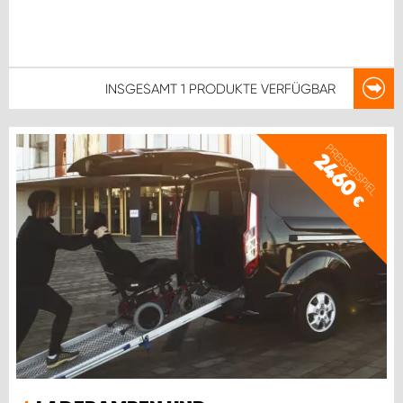
INSGESAMT
1 PRODUKTE
VERFÜGBAR
PREISBEISPIEL
2460
€