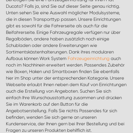
WORK SYSTEM BRÜSSEL
Ducato? Falls ja, sind Sie auf dieser Seite genau richtig.
Unten sehen Sie eine Auswahl möglicher Modulsysteme,
WORK SYSTEM LIMBURG-KEMPEN
die in diesen Transporttyp passen. Unsere Einrichtungen
gibt es sowohl für die Fahrerseite als auch für die
Beifahrerseite. Einige Fahrzeugregale verfügen nur über
WORK SYSTEM NAMEN
Regalböden, andere haben zusätzlich noch einige
Schubladen oder andere Erweiterungen wie
WORK SYSTEM WORK SYSTEM BRÜGGE
Sortimentskästenhalterungen. Dank ihres modularen
Aufbaus können Work System
Fahrzeugeinrichtung
auch
noch im Nachhinein erweitert werden. Passendes Zubehör
wie Boxen, Haken und Smartboxen finden Sie ebenfalls
hier im Shop unter der entsprechenden Kategorie. Unsere
Webseite erlaubt Ihnen neben dem Kauf von Einrichtungen
auch die Erstellung von Angeboten. Suchen Sie sich
einfach Ihre Wunschausstattung zusammen und drücken
Sie im Warenkorb auf den Button für die
Angebotserstellung. Falls Sie nichts Passendes für sich
befinden, wenden Sie sich gerne an unseren
Kundenservice, der Ihnen gern bei Ihrer Bestellung und bei
Fragen zu unseren Produkten behilflich ist.