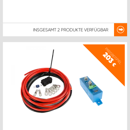
INSGESAMT
2 PRODUKTE
VERFÜGBAR
PREISBEISPIEL
203
€