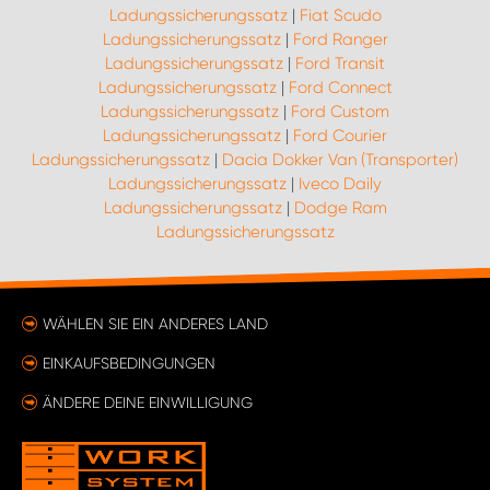
Ladungssicherungssatz
|
Fiat Scudo
Ladungssicherungssatz
|
Ford Ranger
Ladungssicherungssatz
|
Ford Transit
Ladungssicherungssatz
|
Ford Connect
Ladungssicherungssatz
|
Ford Custom
Ladungssicherungssatz
|
Ford Courier
Ladungssicherungssatz
|
Dacia Dokker Van (Transporter)
Ladungssicherungssatz
|
Iveco Daily
Ladungssicherungssatz
|
Dodge Ram
Ladungssicherungssatz
WÄHLEN SIE EIN ANDERES LAND
EINKAUFSBEDINGUNGEN
ÄNDERE DEINE EINWILLIGUNG