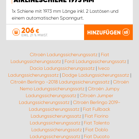
AIRLINESCHIENE 1973 MM
1x Schiene mit 1973 mm Länge inkl. 2 Lastösen und
einem automatischen Spanngurt.
206
€
HINZUFÜGEN
EXKL. 21 % MWST.
Citroën Ladungssicherungssatz
|
Fiat
Ladungssicherungssatz
|
Ford Ladungssicherungssatz
|
Dacia Ladungssicherungssatz
|
Iveco
Ladungssicherungssatz
|
Dodge Ladungssicherungssatz
|
Citroën Berlingo -2018 Ladungssicherungssatz
|
Citroën
Nemo Ladungssicherungssatz
|
Citroën Jumpy
Ladungssicherungssatz
|
Citroën Jumper
Ladungssicherungssatz
|
Citroën Berlingo 2019-
Ladungssicherungssatz
|
Fiat Fullback
Ladungssicherungssatz
|
Fiat Fiorino
Ladungssicherungssatz
|
Fiat Talento
Ladungssicherungssatz
|
Fiat Doblo
Ladungssicherungssatz
|
Fiat Ducato