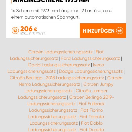
AIRLINESCHIENE 1973 MM
1x Schiene mit 1973 mm Länge inkl. 2 Lastösen und
einem automatischen Spanngurt.
206
€
HINZUFÜGEN
EXKL. 21 % MWST.
Citroën Ladungssicherungssatz
|
Fiat
Ladungssicherungssatz
|
Ford Ladungssicherungssatz
|
Dacia Ladungssicherungssatz
|
Iveco
Ladungssicherungssatz
|
Dodge Ladungssicherungssatz
|
Citroën Berlingo -2018 Ladungssicherungssatz
|
Citroën
Nemo Ladungssicherungssatz
|
Citroën Jumpy
Ladungssicherungssatz
|
Citroën Jumper
Ladungssicherungssatz
|
Citroën Berlingo 2019-
Ladungssicherungssatz
|
Fiat Fullback
Ladungssicherungssatz
|
Fiat Fiorino
Ladungssicherungssatz
|
Fiat Talento
Ladungssicherungssatz
|
Fiat Doblo
Ladungssicherungssatz
|
Fiat Ducato