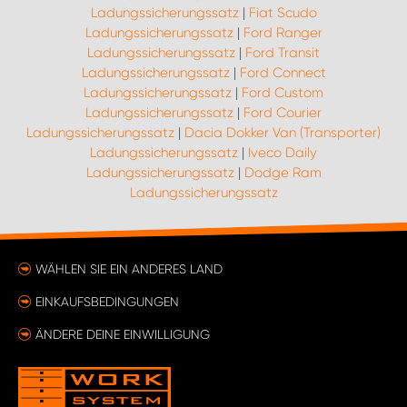
Ladungssicherungssatz
|
Fiat Scudo
Ladungssicherungssatz
|
Ford Ranger
Ladungssicherungssatz
|
Ford Transit
Ladungssicherungssatz
|
Ford Connect
Ladungssicherungssatz
|
Ford Custom
Ladungssicherungssatz
|
Ford Courier
Ladungssicherungssatz
|
Dacia Dokker Van (Transporter)
Ladungssicherungssatz
|
Iveco Daily
Ladungssicherungssatz
|
Dodge Ram
Ladungssicherungssatz
WÄHLEN SIE EIN ANDERES LAND
EINKAUFSBEDINGUNGEN
ÄNDERE DEINE EINWILLIGUNG