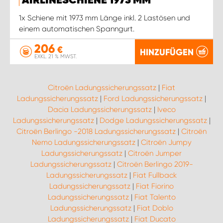
AIRLINESCHIENE 1973 MM
1x Schiene mit 1973 mm Länge inkl. 2 Lastösen und
einem automatischen Spanngurt.
206
€
HINZUFÜGEN
EXKL. 21 % MWST.
Citroën Ladungssicherungssatz
|
Fiat
Ladungssicherungssatz
|
Ford Ladungssicherungssatz
|
Dacia Ladungssicherungssatz
|
Iveco
Ladungssicherungssatz
|
Dodge Ladungssicherungssatz
|
Citroën Berlingo -2018 Ladungssicherungssatz
|
Citroën
Nemo Ladungssicherungssatz
|
Citroën Jumpy
Ladungssicherungssatz
|
Citroën Jumper
Ladungssicherungssatz
|
Citroën Berlingo 2019-
Ladungssicherungssatz
|
Fiat Fullback
Ladungssicherungssatz
|
Fiat Fiorino
Ladungssicherungssatz
|
Fiat Talento
Ladungssicherungssatz
|
Fiat Doblo
Ladungssicherungssatz
|
Fiat Ducato