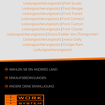
Ladungssicherungssatz
|
Fiat Scudo
Ladungssicherungssatz
|
Ford Ranger
Ladungssicherungssatz
|
Ford Transit
Ladungssicherungssatz
|
Ford Connect
Ladungssicherungssatz
|
Ford Custom
Ladungssicherungssatz
|
Ford Courier
Ladungssicherungssatz
|
Dacia Dokker Van (Transporter)
Ladungssicherungssatz
|
Iveco Daily
Ladungssicherungssatz
|
Dodge Ram
Ladungssicherungssatz
WÄHLEN SIE EIN ANDERES LAND
EINKAUFSBEDINGUNGEN
ÄNDERE DEINE EINWILLIGUNG