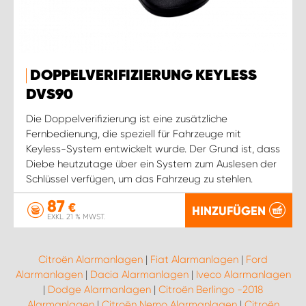
DOPPELVERIFIZIERUNG KEYLESS
DVS90
Die Doppelverifizierung ist eine zusätzliche
Fernbedienung, die speziell für Fahrzeuge mit
Keyless-System entwickelt wurde. Der Grund ist, dass
Diebe heutzutage über ein System zum Auslesen der
Schlüssel verfügen, um das Fahrzeug zu stehlen.
87
€
HINZUFÜGEN
EXKL. 21 % MWST.
Citroën Alarmanlagen
|
Fiat Alarmanlagen
|
Ford
Alarmanlagen
|
Dacia Alarmanlagen
|
Iveco Alarmanlagen
|
Dodge Alarmanlagen
|
Citroën Berlingo -2018
Alarmanlagen
|
Citroën Nemo Alarmanlagen
|
Citroën