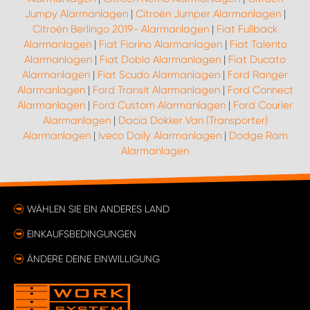
Jumpy Alarmanlagen
|
Citroën Jumper Alarmanlagen
|
Citroën Berlingo 2019- Alarmanlagen
|
Fiat Fullback
Alarmanlagen
|
Fiat Fiorino Alarmanlagen
|
Fiat Talento
Alarmanlagen
|
Fiat Doblo Alarmanlagen
|
Fiat Ducato
Alarmanlagen
|
Fiat Scudo Alarmanlagen
|
Ford Ranger
Alarmanlagen
|
Ford Transit Alarmanlagen
|
Ford Connect
Alarmanlagen
|
Ford Custom Alarmanlagen
|
Ford Courier
Alarmanlagen
|
Dacia Dokker Van (Transporter)
Alarmanlagen
|
Iveco Daily Alarmanlagen
|
Dodge Ram
Alarmanlagen
WÄHLEN SIE EIN ANDERES LAND
EINKAUFSBEDINGUNGEN
ÄNDERE DEINE EINWILLIGUNG