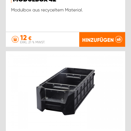
Modulbox aus recyceltem Material.
12
€
HINZUFÜGEN
EXKL. 21 % MWST.