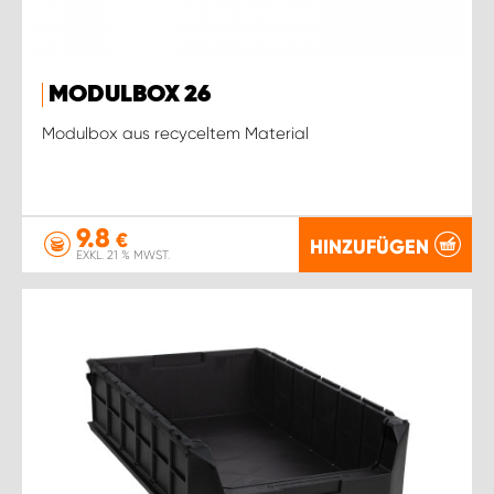
MODULBOX 26
Modulbox aus recyceltem Material
9.8
€
HINZUFÜGEN
EXKL. 21 % MWST.