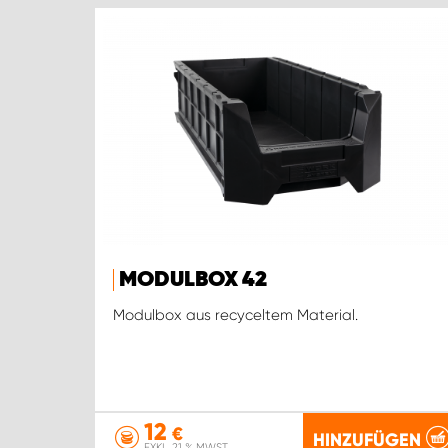
MODULBOX 42
Modulbox aus recyceltem Material.
12
€
HINZUFÜGEN
EXKL. 21 % MWST.