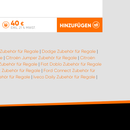
40
€
HINZUFÜGEN
EXKL. 21 % MWST.
 Zubehör für Regale
|
Dodge Zubehör für Regale
|
le
|
Citroën Jumper Zubehör für Regale
|
Citroën
 Zubehör für Regale
|
Fiat Doblo Zubehör für Regale
t Zubehör für Regale
|
Ford Connect Zubehör für
ehör für Regale
|
Iveco Daily Zubehör für Regale
|