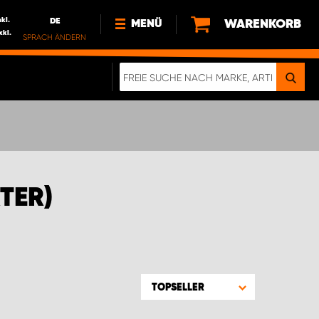
nkl.
DE
WARENKORB
MENÜ
xkl.
SPRACH ÄNDERN
DE
FR
NL
NEWS
ÜBER UNS
NACHHALTIGKEIT
TER)
TOPSELLER