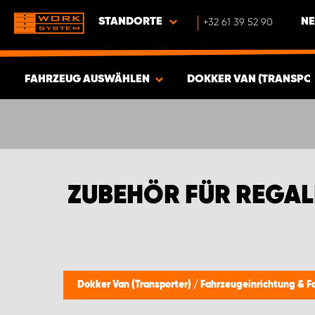
STANDORTE
+32 61 39 52 90
NE
FAHRZEUG AUSWÄHLEN
DOKKER VAN (TRANSPO
ERGEBNISSE ANZEIGEN -
340
ARTIKEL
ZUBEHÖR FÜR REGAL
Dokker Van (Transporter)
/
Fahrzeugeinrichtung & 