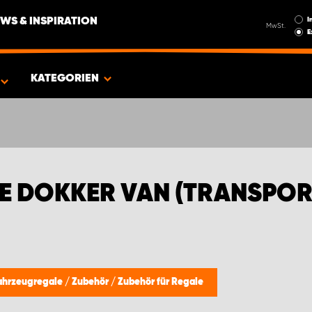
I
WS & INSPIRATION
MwSt.
E
RTER)
KATEGORIEN
E DOKKER VAN (TRANSPOR
Fahrzeugregale
/
Zubehör
/
Zubehör für Regale