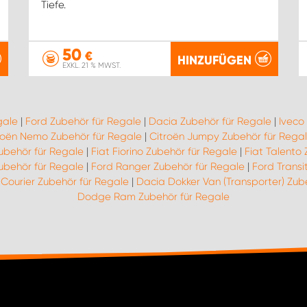
Tiefe.
50
€
HINZUFÜGEN
EXKL. 21 % MWST.
gale
|
Ford Zubehör für Regale
|
Dacia Zubehör für Regale
|
Iveco
roën Nemo Zubehör für Regale
|
Citroën Jumpy Zubehör für Rega
Zubehör für Regale
|
Fiat Fiorino Zubehör für Regale
|
Fiat Talento
ubehör für Regale
|
Ford Ranger Zubehör für Regale
|
Ford Transi
 Courier Zubehör für Regale
|
Dacia Dokker Van (Transporter) Zub
Dodge Ram Zubehör für Regale