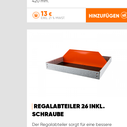
420 mm.
13
€
HINZUFÜGEN
EXKL. 21 % MWST.
REGALABTEILER 26 INKL.
SCHRAUBE
Der Regalabteiler sorgt für eine bessere