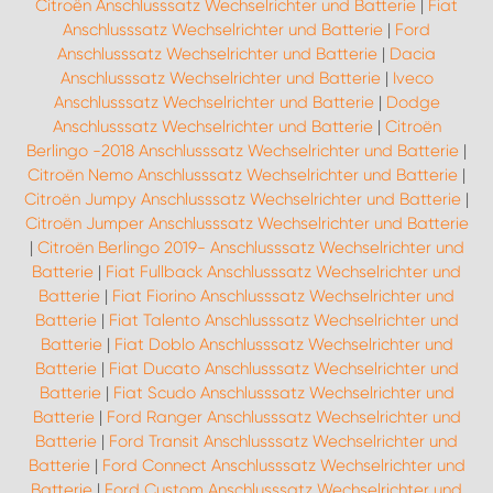
Citroën Anschlusssatz Wechselrichter und Batterie
|
Fiat
Anschlusssatz Wechselrichter und Batterie
|
Ford
Anschlusssatz Wechselrichter und Batterie
|
Dacia
Anschlusssatz Wechselrichter und Batterie
|
Iveco
Anschlusssatz Wechselrichter und Batterie
|
Dodge
Anschlusssatz Wechselrichter und Batterie
|
Citroën
Berlingo -2018 Anschlusssatz Wechselrichter und Batterie
|
Citroën Nemo Anschlusssatz Wechselrichter und Batterie
|
Citroën Jumpy Anschlusssatz Wechselrichter und Batterie
|
Citroën Jumper Anschlusssatz Wechselrichter und Batterie
|
Citroën Berlingo 2019- Anschlusssatz Wechselrichter und
Batterie
|
Fiat Fullback Anschlusssatz Wechselrichter und
Batterie
|
Fiat Fiorino Anschlusssatz Wechselrichter und
Batterie
|
Fiat Talento Anschlusssatz Wechselrichter und
Batterie
|
Fiat Doblo Anschlusssatz Wechselrichter und
Batterie
|
Fiat Ducato Anschlusssatz Wechselrichter und
Batterie
|
Fiat Scudo Anschlusssatz Wechselrichter und
Batterie
|
Ford Ranger Anschlusssatz Wechselrichter und
Batterie
|
Ford Transit Anschlusssatz Wechselrichter und
Batterie
|
Ford Connect Anschlusssatz Wechselrichter und
Batterie
|
Ford Custom Anschlusssatz Wechselrichter und