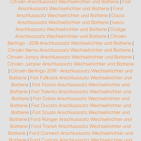
Citroën Anschlusssatz Wechselrichter und Batterie
|
Fiat
Anschlusssatz Wechselrichter und Batterie
|
Ford
Anschlusssatz Wechselrichter und Batterie
|
Dacia
Anschlusssatz Wechselrichter und Batterie
|
Iveco
Anschlusssatz Wechselrichter und Batterie
|
Dodge
Anschlusssatz Wechselrichter und Batterie
|
Citroën
Berlingo -2018 Anschlusssatz Wechselrichter und Batterie
|
Citroën Nemo Anschlusssatz Wechselrichter und Batterie
|
Citroën Jumpy Anschlusssatz Wechselrichter und Batterie
|
Citroën Jumper Anschlusssatz Wechselrichter und Batterie
|
Citroën Berlingo 2019- Anschlusssatz Wechselrichter und
Batterie
|
Fiat Fullback Anschlusssatz Wechselrichter und
Batterie
|
Fiat Fiorino Anschlusssatz Wechselrichter und
Batterie
|
Fiat Talento Anschlusssatz Wechselrichter und
Batterie
|
Fiat Doblo Anschlusssatz Wechselrichter und
Batterie
|
Fiat Ducato Anschlusssatz Wechselrichter und
Batterie
|
Fiat Scudo Anschlusssatz Wechselrichter und
Batterie
|
Ford Ranger Anschlusssatz Wechselrichter und
Batterie
|
Ford Transit Anschlusssatz Wechselrichter und
Batterie
|
Ford Connect Anschlusssatz Wechselrichter und
Batterie
|
Ford Custom Anschlusssatz Wechselrichter und