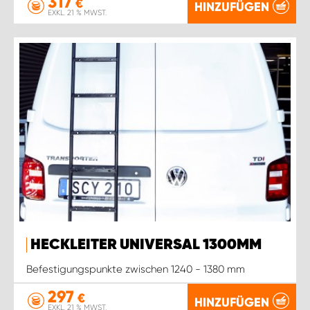
317
€
HINZUFÜGEN
EXKL. 21 % MWST.
HECKLEITER UNIVERSAL 1300MM
Befestigungspunkte zwischen 1240 - 1380 mm
297
€
HINZUFÜGEN
EXKL. 21 % MWST.