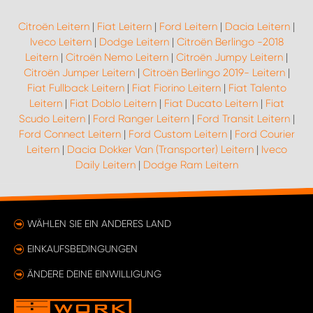
Citroën Leitern
|
Fiat Leitern
|
Ford Leitern
|
Dacia Leitern
|
Iveco Leitern
|
Dodge Leitern
|
Citroën Berlingo -2018
Leitern
|
Citroën Nemo Leitern
|
Citroën Jumpy Leitern
|
Citroën Jumper Leitern
|
Citroën Berlingo 2019- Leitern
|
Fiat Fullback Leitern
|
Fiat Fiorino Leitern
|
Fiat Talento
Leitern
|
Fiat Doblo Leitern
|
Fiat Ducato Leitern
|
Fiat
Scudo Leitern
|
Ford Ranger Leitern
|
Ford Transit Leitern
|
Ford Connect Leitern
|
Ford Custom Leitern
|
Ford Courier
Leitern
|
Dacia Dokker Van (Transporter) Leitern
|
Iveco
Daily Leitern
|
Dodge Ram Leitern
WÄHLEN SIE EIN ANDERES LAND
EINKAUFSBEDINGUNGEN
ÄNDERE DEINE EINWILLIGUNG