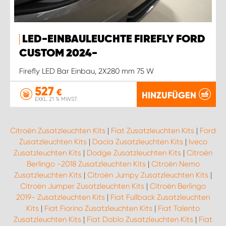
LED-EINBAULEUCHTE FIREFLY FORD
CUSTOM 2024-
Firefly LED Bar Einbau, 2X280 mm 75 W
527
€
HINZUFÜGEN
EXKL. 21 % MWST.
Citroën Zusatzleuchten Kits
|
Fiat Zusatzleuchten Kits
|
Ford
Zusatzleuchten Kits
|
Dacia Zusatzleuchten Kits
|
Iveco
Zusatzleuchten Kits
|
Dodge Zusatzleuchten Kits
|
Citroën
Berlingo -2018 Zusatzleuchten Kits
|
Citroën Nemo
Zusatzleuchten Kits
|
Citroën Jumpy Zusatzleuchten Kits
|
Citroën Jumper Zusatzleuchten Kits
|
Citroën Berlingo
2019- Zusatzleuchten Kits
|
Fiat Fullback Zusatzleuchten
Kits
|
Fiat Fiorino Zusatzleuchten Kits
|
Fiat Talento
Zusatzleuchten Kits
|
Fiat Doblo Zusatzleuchten Kits
|
Fiat