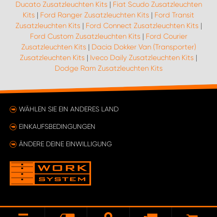
Ducato Zusatzleuchten Kits
|
Fiat Scudo Zusatzleuchten
Kits
|
Ford Ranger Zusatzleuchten Kits
|
Ford Transit
Zusatzleuchten Kits
|
Ford Connect Zusatzleuchten Kits
|
Ford Custom Zusatzleuchten Kits
|
Ford Courier
Zusatzleuchten Kits
|
Dacia Dokker Van (Transporter)
Zusatzleuchten Kits
|
Iveco Daily Zusatzleuchten Kits
|
Dodge Ram Zusatzleuchten Kits
WÄHLEN SIE EIN ANDERES LAND
EINKAUFSBEDINGUNGEN
ÄNDERE DEINE EINWILLIGUNG