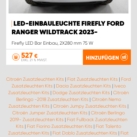
LED-EINBAULEUCHTE FIREFLY FORD
RANGER WILDTRACK 2023-
Firefly LED Bar Einbau, 2X280 mm 75 W
527
€
HINZUFÜGEN
EXKL. 21 % MWST.
Citroën Zusatzleuchten Kits
|
Fiat Zusatzleuchten Kits
|
Ford
Zusatzleuchten Kits
|
Dacia Zusatzleuchten Kits
|
Iveco
Zusatzleuchten Kits
|
Dodge Zusatzleuchten Kits
|
Citroën
Berlingo -2018 Zusatzleuchten Kits
|
Citroën Nemo
Zusatzleuchten Kits
|
Citroën Jumpy Zusatzleuchten Kits
|
Citroën Jumper Zusatzleuchten Kits
|
Citroën Berlingo
2019- Zusatzleuchten Kits
|
Fiat Fullback Zusatzleuchten
Kits
|
Fiat Fiorino Zusatzleuchten Kits
|
Fiat Talento
Zusatzleuchten Kits
|
Fiat Doblo Zusatzleuchten Kits
|
Fiat