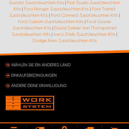
Ducato Zusatzleuchten Kits
|
Fiat Scudo Zusatzleuchten
Kits
|
Ford Ranger Zusatzleuchten Kits
|
Ford Transit
Zusatzleuchten Kits
|
Ford Connect Zusatzleuchten Kits
|
Ford Custom Zusatzleuchten Kits
|
Ford Courier
Zusatzleuchten Kits
|
Dacia Dokker Van (Transporter)
Zusatzleuchten Kits
|
Iveco Daily Zusatzleuchten Kits
|
Dodge Ram Zusatzleuchten Kits
WÄHLEN SIE EIN ANDERES LAND
EINKAUFSBEDINGUNGEN
ÄNDERE DEINE EINWILLIGUNG