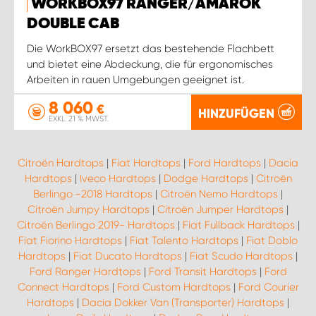
WORKBOX97 RANGER/AMAROK
DOUBLE CAB
Die WorkBOX97 ersetzt das bestehende Flachbett
und bietet eine Abdeckung, die für ergonomisches
Arbeiten in rauen Umgebungen geeignet ist.
8 060
€
HINZUFÜGEN
EXKL. 21 % MWST.
Citroën Hardtops
|
Fiat Hardtops
|
Ford Hardtops
|
Dacia
Hardtops
|
Iveco Hardtops
|
Dodge Hardtops
|
Citroën
Berlingo -2018 Hardtops
|
Citroën Nemo Hardtops
|
Citroën Jumpy Hardtops
|
Citroën Jumper Hardtops
|
Citroën Berlingo 2019- Hardtops
|
Fiat Fullback Hardtops
|
Fiat Fiorino Hardtops
|
Fiat Talento Hardtops
|
Fiat Doblo
Hardtops
|
Fiat Ducato Hardtops
|
Fiat Scudo Hardtops
|
Ford Ranger Hardtops
|
Ford Transit Hardtops
|
Ford
Connect Hardtops
|
Ford Custom Hardtops
|
Ford Courier
Hardtops
|
Dacia Dokker Van (Transporter) Hardtops
|