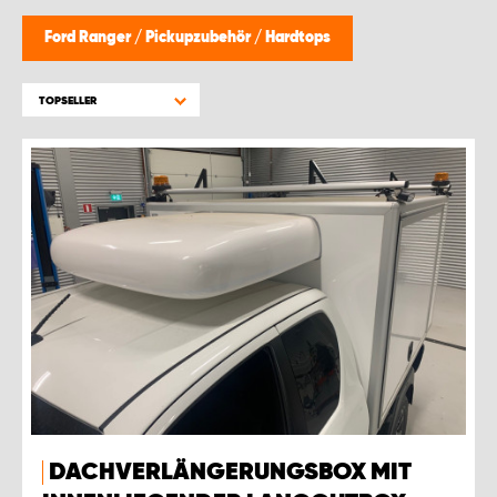
WORK SYSTEM BRÜSSEL
Ford Ranger
/
Pickupzubehör
/
Hardtops
WORK SYSTEM LIMBURG-KEMPEN
TOPSELLER
WORK SYSTEM NAMEN
WORK SYSTEM WORK SYSTEM BRÜGGE
DACHVERLÄNGERUNGSBOX MIT