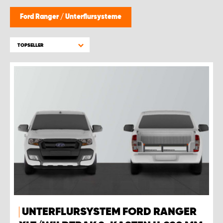
WORK SYSTEM BRÜSSEL
Ford Ranger
/
Unterflursysteme
WORK SYSTEM LIMBURG-KEMPEN
TOPSELLER
WORK SYSTEM NAMEN
WORK SYSTEM WORK SYSTEM BRÜGGE
UNTERFLURSYSTEM FORD RANGER