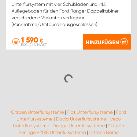
Unterflursystem mit vier Schubladen und inkl.
Auflegeboden für den Ford Ranger Doppelkabiner,
verschiedene Varianten verfügbar.
(Rücknahme/Umtausch ausgeschlossen)
1 590
€
HINZUFÜGEN
EXKL. 21 % MWST.
Citroën Unterflursysteme
|
Fiat Unterflursysteme
|
Ford
Unterflursysteme
|
Dacia Unterflursysteme
|
Iveco
Unterflursysteme
|
Dodge Unterflursysteme
|
Citroën
Berlingo -2018 Unterflursysteme
|
Citroën Nemo