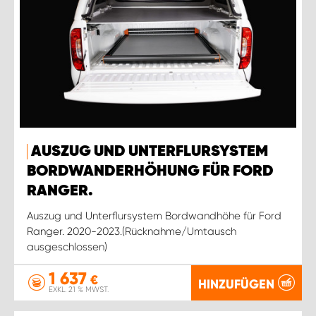
AUSZUG UND UNTERFLURSYSTEM
BORDWANDERHÖHUNG FÜR FORD
RANGER.
Auszug und Unterflursystem Bordwandhöhe für Ford
Ranger. 2020-2023.(Rücknahme/Umtausch
ausgeschlossen)
1 637
€
HINZUFÜGEN
EXKL. 21 % MWST.