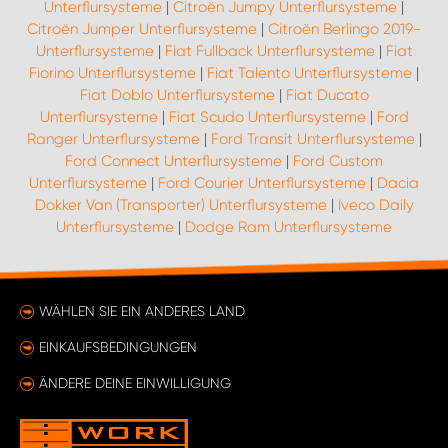
Unterflursysteme
|
Citroën Jumpy Unterflursysteme
|
Citroën Jumper Unterflursysteme
|
Citroën Berlingo 2019-
Unterflursysteme
|
Fiat Fullback Unterflursysteme
|
Fiat
Fiorino Unterflursysteme
|
Fiat Talento Unterflursysteme
|
Fiat Doblo Unterflursysteme
|
Fiat Ducato
Unterflursysteme
|
Fiat Scudo Unterflursysteme
|
Ford
Ranger Unterflursysteme
|
Ford Transit Unterflursysteme
|
Ford Connect Unterflursysteme
|
Ford Custom
Unterflursysteme
|
Ford Courier Unterflursysteme
|
Dacia
Dokker Van (Transporter) Unterflursysteme
|
Iveco Daily
Unterflursysteme
|
Dodge Ram Unterflursysteme
WÄHLEN SIE EIN ANDERES LAND
EINKAUFSBEDINGUNGEN
ÄNDERE DEINE EINWILLIGUNG