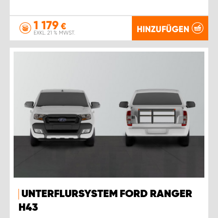
1 179
€
HINZUFÜGEN
EXKL. 21 % MWST.
UNTERFLURSYSTEM FORD RANGER
H43