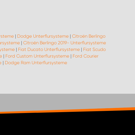
systeme
|
Dodge Unterflursysteme
|
Citroën Berlingo
ursysteme
|
Citroën Berlingo 2019- Unterflursysteme
systeme
|
Fiat Ducato Unterflursysteme
|
Fiat Scudo
e
|
Ford Custom Unterflursysteme
|
Ford Courier
e
|
Dodge Ram Unterflursysteme