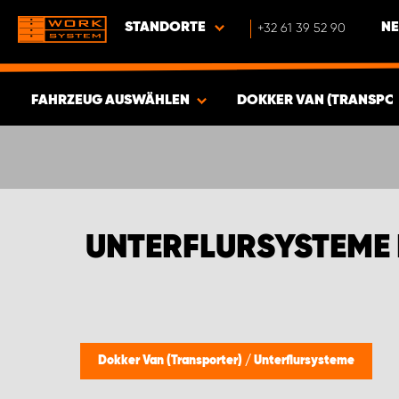
STANDORTE
+32 61 39 52 90
NE
FAHRZEUG AUSWÄHLEN
DOKKER VAN (TRANSPO
ERGEBNISSE ANZEIGEN -
340
ARTIKEL
UNTERFLURSYSTEME 
Dokker Van (Transporter)
/
Unterflursysteme