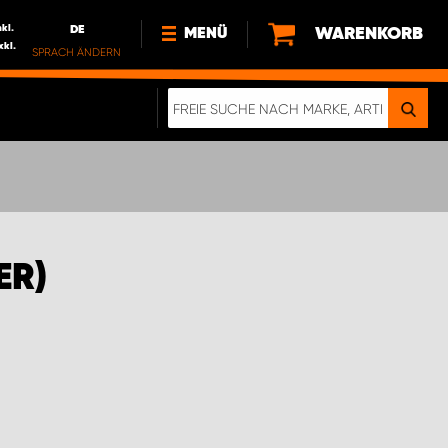
nkl.
DE
WARENKORB
MENÜ
xkl.
SPRACH ÄNDERN
DE
FR
NL
NEWS
ÜBER UNS
NACHHALTIGKEIT
ER)