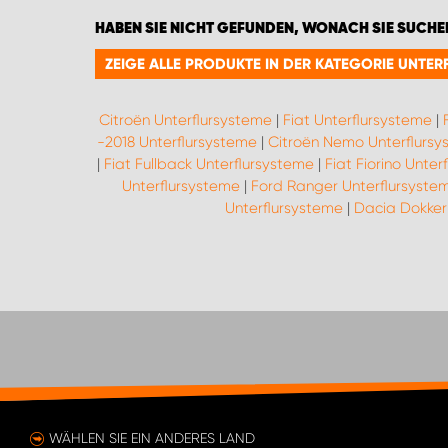
HABEN SIE NICHT GEFUNDEN, WONACH SIE SUCHE
ZEIGE ALLE PRODUKTE IN DER KATEGORIE UNTE
Citroën Unterflursysteme
|
Fiat Unterflursysteme
|
-2018 Unterflursysteme
|
Citroën Nemo Unterflursy
|
Fiat Fullback Unterflursysteme
|
Fiat Fiorino Unter
Unterflursysteme
|
Ford Ranger Unterflursyste
Unterflursysteme
|
Dacia Dokker 
WÄHLEN SIE EIN ANDERES LAND