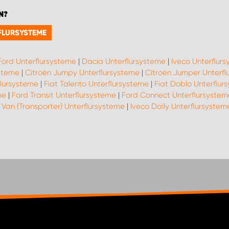
N?
RFLURSYSTEME
Ford Unterflursysteme
|
Dacia Unterflursysteme
|
Iveco Unterflur
steme
|
Citroën Jumpy Unterflursysteme
|
Citroën Jumper Unterfl
flursysteme
|
Fiat Talento Unterflursysteme
|
Fiat Doblo Unterflur
me
|
Ford Transit Unterflursysteme
|
Ford Connect Unterflursystem
Van (Transporter) Unterflursysteme
|
Iveco Daily Unterflursystem